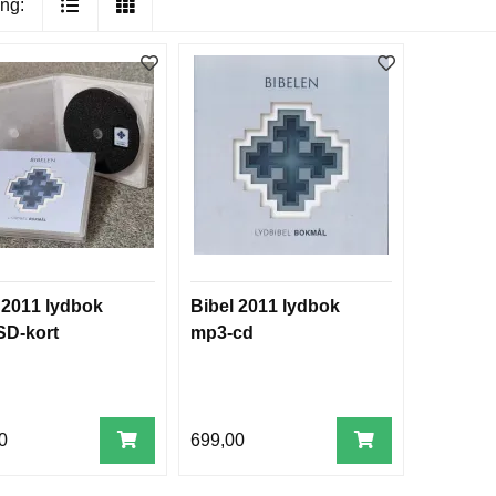
ng:
 2011 lydbok
Bibel 2011 lydbok
SD-kort
mp3-cd
0
699,00