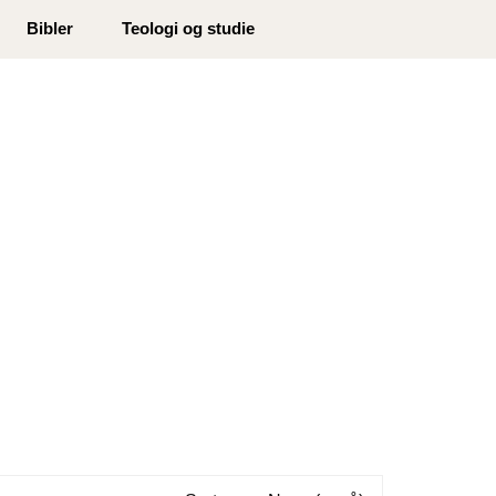
0
Bibler
Teologi og studie
Min side
Infosenter
Favoritter