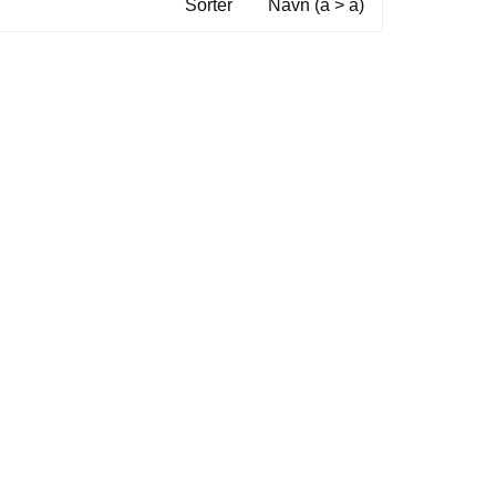
Sorter
Navn (a > å)