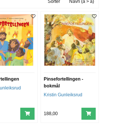
Sorter
Navn (a > å)
tellingen
Pinsefortellingen -
bokmål
Gunleiksrud
Kristin Gunleiksrud
188,00