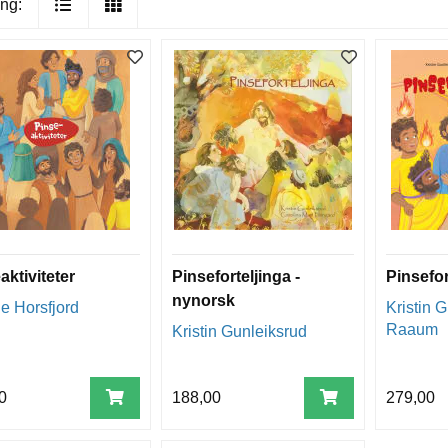
ng:
aktiviteter
Pinseforteljinga -
Pinsefor
nynorsk
e Horsfjord
Kristin 
Raaum
Kristin Gunleiksrud
0
188,00
279,00