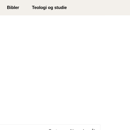
0
Bibler
Teologi og studie
Min side
Infosenter
Favoritter