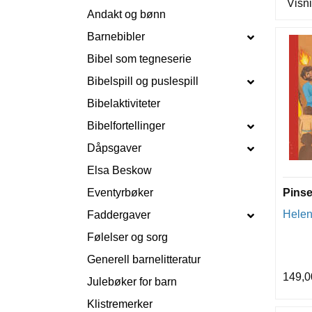
Visni
Andakt og bønn
Barnebibler
Bibel som tegneserie
Bibelspill og puslespill
Bibelaktiviteter
Bibelfortellinger
Dåpsgaver
Elsa Beskow
Eventyrbøker
Pinse
Helen
Faddergaver
Følelser og sorg
Generell barnelitteratur
149,0
Julebøker for barn
Klistremerker