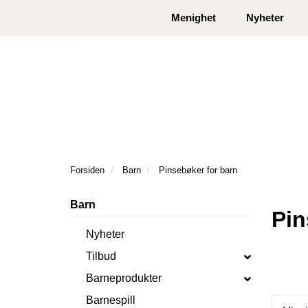
|
|
Kontakt oss
Åpningstider
Logg inn eller
Menighet
Nyheter
Forsiden
Barn
Pinsebøker for barn
Barn
Pin
Nyheter
Tilbud
Barneprodukter
Barnespill