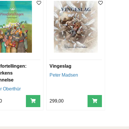
fortellingen:
Vingeslag
irkens
Peter Madsen
nnelse
r Oberthür
0
299,00