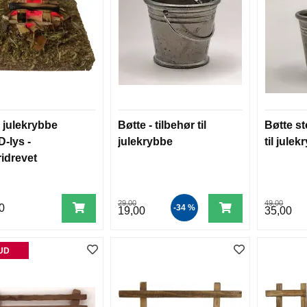
l julekrybbe
Bøtte - tilbehør til
Bøtte st
-lys -
julekrybbe
til jule
ridrevet
29,00
49,00
0
-34 %
19,00
35,00
UD