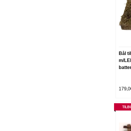
Bål ti
m/LED
batte
179,0
TILB