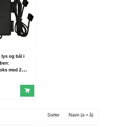
 lys og bål i
bben:
boks med 2
Sorter
Navn (a > å)