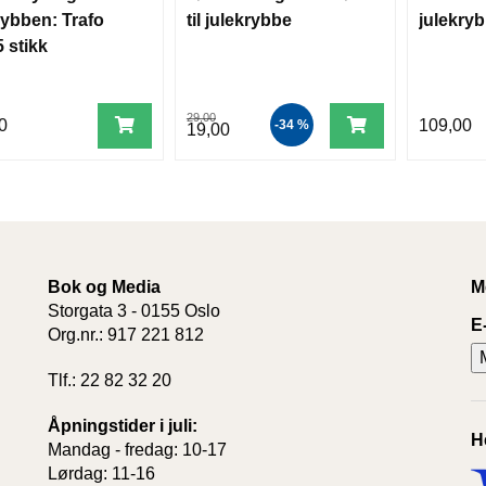
rybben: Trafo
til julekrybbe
julekry
 stikk
29,00
0
109,00
-34 %
19,00
Bok og Media
M
Storgata 3 - 0155 Oslo
E
Org.nr.: 917 221 812
Tlf.: 22 82 32 20
Åpningstider i juli:
H
Mandag - fredag: 10-17
Lørdag: 11-16