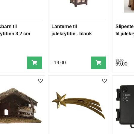
barn til
Lanterne til
Slipeste
rybben 3,2 cm
julekrybbe - blank
til jule
99,00
119,00
69,00