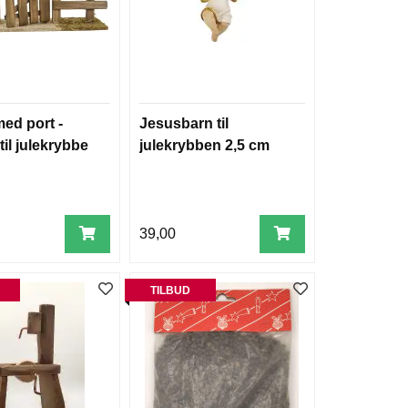
ed port -
Jesusbarn til
 til julekrybbe
julekrybben 2,5 cm
39,00
TILBUD