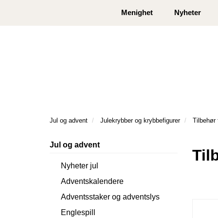
|
|
Kontakt oss
Åpningstider
Logg inn eller
Menighet
Nyheter
Jul og advent
Julekrybber og krybbefigurer
Tilbehør 
Jul og advent
Til
Nyheter jul
Adventskalendere
Adventsstaker og adventslys
Englespill