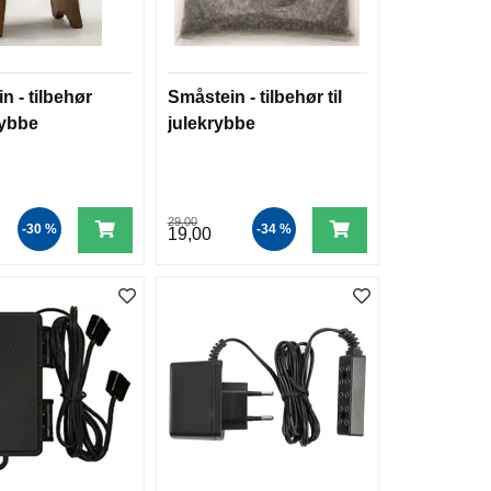
in - tilbehør
Småstein - tilbehør til
krybbe
julekrybbe
29,00
-30 %
-34 %
19,00