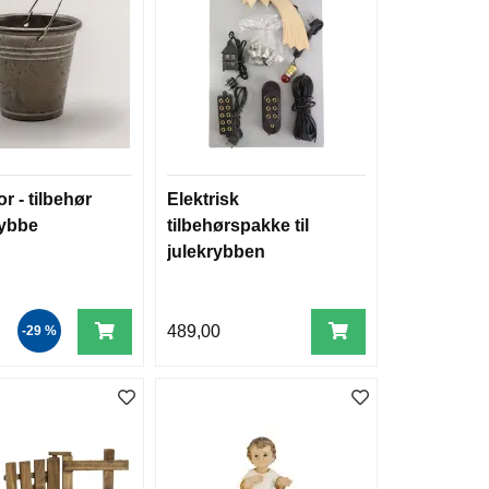
or - tilbehør
Elektrisk
krybbe
tilbehørspakke til
julekrybben
489,00
-29 %