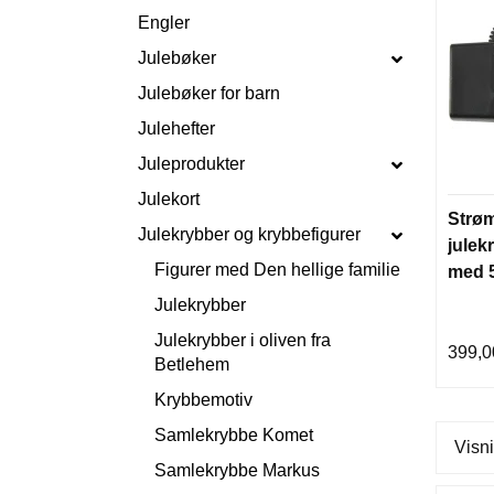
Engler
Julebøker
Julebøker for barn
Julehefter
Juleprodukter
Julekort
Strøm 
Julekrybber og krybbefigurer
julek
Figurer med Den hellige familie
med 5
Julekrybber
Julekrybber i oliven fra
399,0
Betlehem
Krybbemotiv
Samlekrybbe Komet
Visni
Samlekrybbe Markus