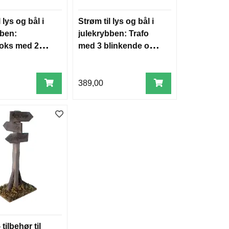
 lys og bål i
Strøm til lys og bål i
bben:
julekrybben: Trafo
boks med 2
med 3 blinkende og 2
faste stikk
389,00
 tilbehør til