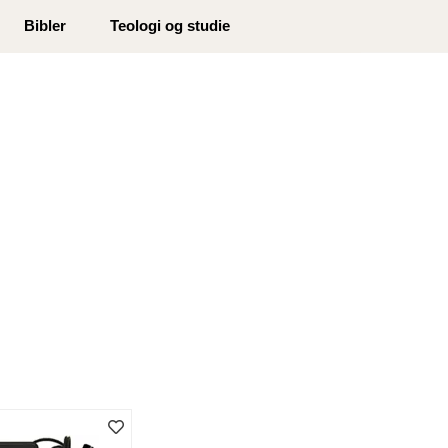
0
Bibler
Teologi og studie
Min side
Infosenter
Favoritter