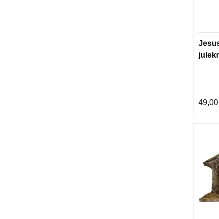
Jesus
julek
49,00