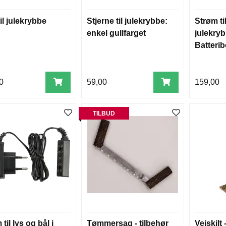
til julekrybbe
Stjerne til julekrybbe:
Strøm til
enkel gullfarget
julekry
Batteri
stikk
0
59,00
159,00
TILBUD
til lys og bål i
Tømmersag - tilbehør
Veiskilt -