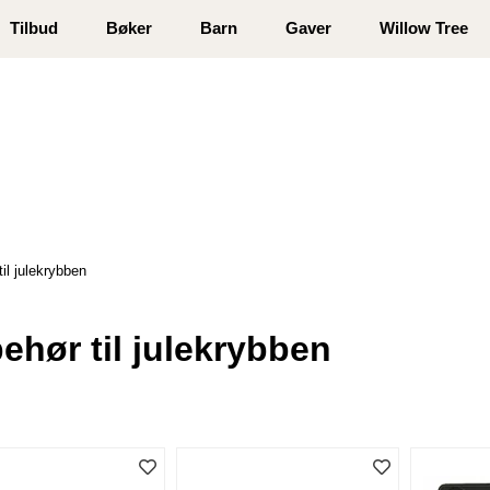
 registrer deg
Tilbud
Bøker
Barn
Gaver
Willow Tree
til julekrybben
behør til julekrybben