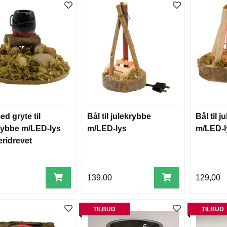
ed gryte til
Bål til julekrybbe
Bål til 
rybbe m/LED-lys
m/LED-lys
m/LED-l
eridrevet
139,00
129,00
TILBUD
TILBUD