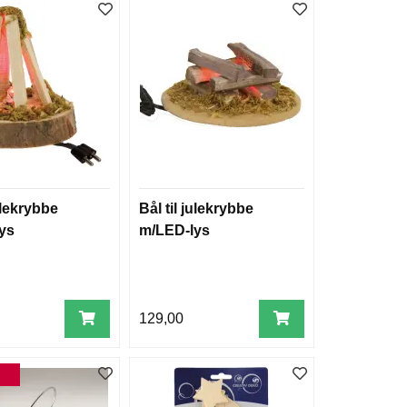
julekrybbe
Bål til julekrybbe
ys
m/LED-lys
129,00