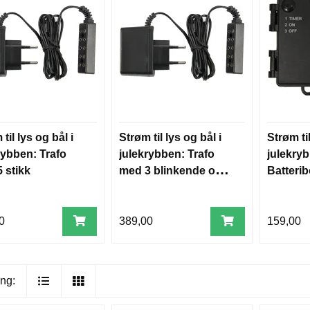
til lys og bål i
Strøm til lys og bål i
Strøm til
rybben: Trafo
julekrybben: Trafo
julekry
 stikk
med 3 blinkende og 2
Batteri
faste stikk
stikk
0
389,00
159,00
ng: