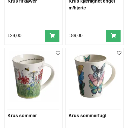
Krus firkløver
Krus kjærlighet engel
m/hjerte
129,00
189,00
Krus sommer
Krus sommerfugl