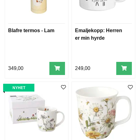
Blafre termos - Lam
Emaljekopp: Herren
er min hyrde
349,00
249,00
NYHET