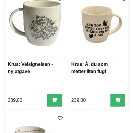
Krus: Velsignelsen -
Krus: Å, du som
ny utgave
metter liten fugl
239,00
239,00