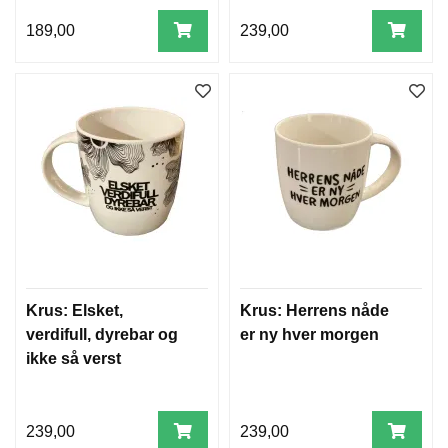
189,00
239,00
Krus: Elsket,
Krus: Herrens nåde
verdifull, dyrebar og
er ny hver morgen
ikke så verst
239,00
239,00