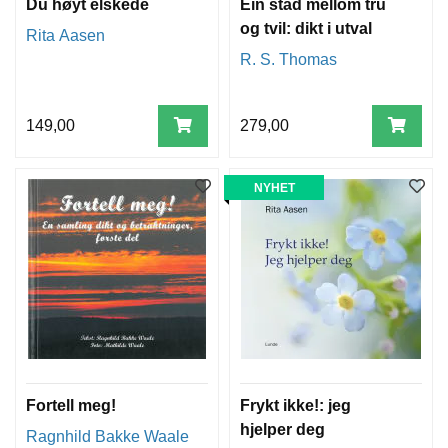
Du høyt elskede
Ein stad mellom tru
og tvil: dikt i utval
Rita Aasen
R. S. Thomas
149,00
279,00
NYHET
Fortell meg!
Frykt ikke!: jeg
hjelper deg
Ragnhild Bakke Waale