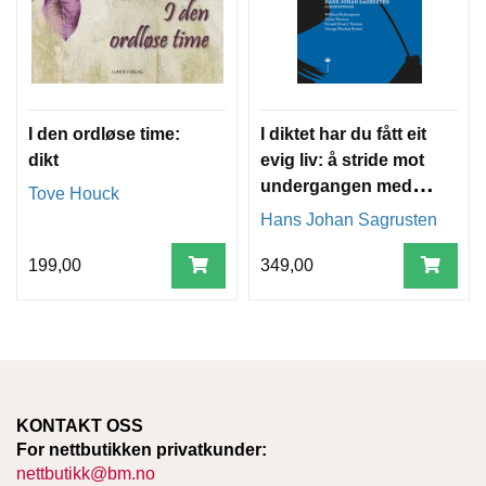
I den ordløse time:
I diktet har du fått eit
dikt
evig liv: å stride mot
undergangen med
Tove Houck
ord
Hans Johan Sagrusten
199,00
349,00
KONTAKT OSS
For nettbutikken privatkunder:
nettbutikk@bm.no