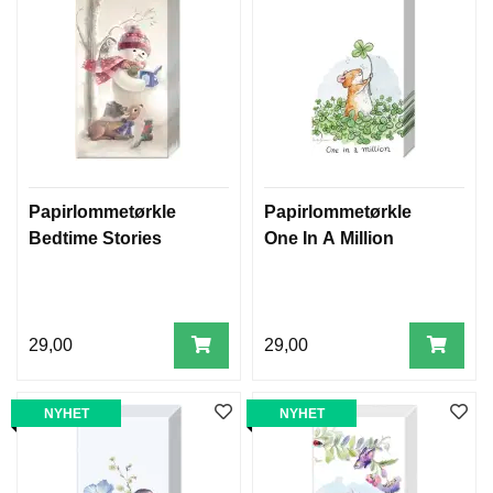
Papirlommetørkle
Papirlommetørkle
Bedtime Stories
One In A Million
29,00
29,00
NYHET
NYHET