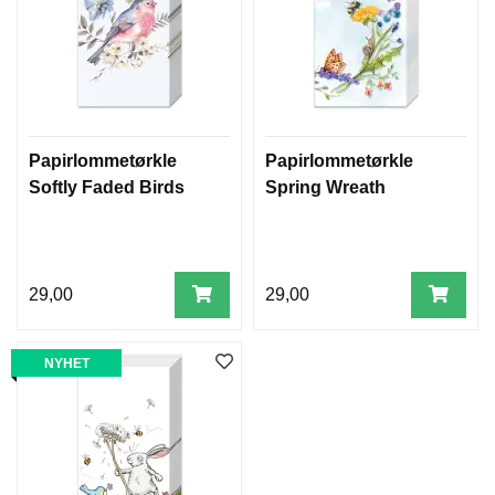
Papirlommetørkle
Papirlommetørkle
Softly Faded Birds
Spring Wreath
29,00
29,00
NYHET