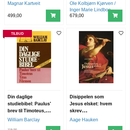
Magnar Kartveit
Ole Kolbjørn Kjørven /
Inger Marie Lindboe
499,00
679,00
TILBUD
Din daglige
Disippelen som
studiebibel: Paulus'
Jesus elsket: hvem
brev til Timoteus,
skrev
Titus, Filemon
Johannesevangeliet
William Barclay
Aage Hauken
?
119,00