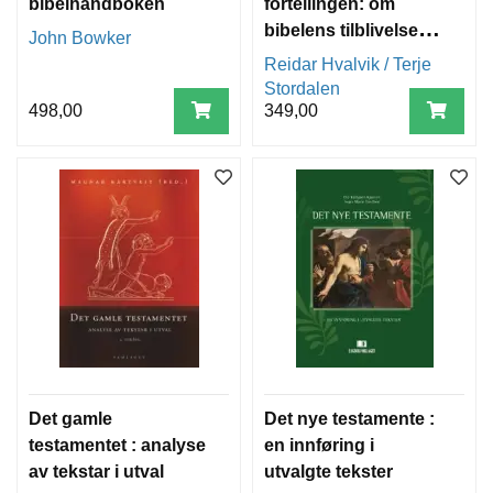
bibelhåndboken
fortellingen: om
bibelens tilblivelse,
John Bowker
innhold, bruk og
Reidar Hvalvik / Terje
betydning
Stordalen
498,00
349,00
Det gamle
Det nye testamente :
testamentet : analyse
en innføring i
av tekstar i utval
utvalgte tekster