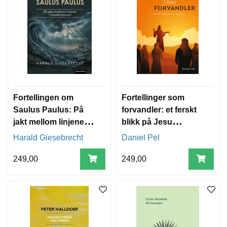
Fortellingen om
Fortellinger som
Saulus Paulus: På
forvandler: et ferskt
jakt mellom linjene i
blikk på Jesu
bibelhistorien
lignelser
Harald Giesebrecht
Daniel Pel
249,00
249,00