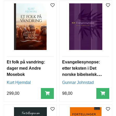
Et folk på vandring:
Evangeliesynopse:
dager med Andre
etter teksten i Det
Mosebok
norske bibelselskaps
reviderte
Kurt Hjemdal
Gunnar Johnstad
oversettelse av 2005
(NT05): med viktige
299,00
98,00
utenombibelske
paralleller