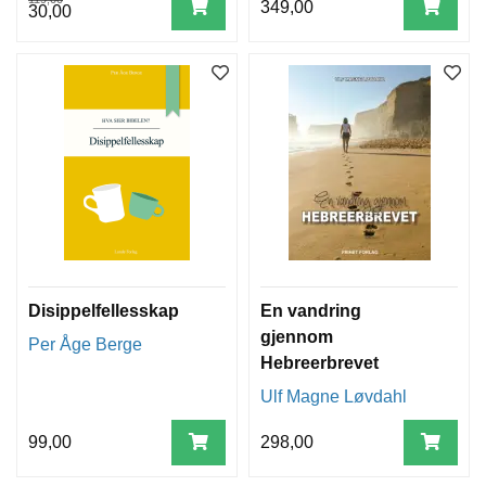
349,00
30,00
Disippelfellesskap
En vandring
gjennom
Per Åge Berge
Hebreerbrevet
Ulf Magne Løvdahl
99,00
298,00