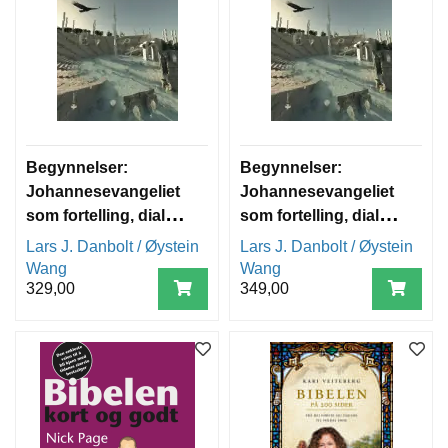
Begynnelser:
Begynnelser:
Johannesevangeliet
Johannesevangeliet
som fortelling, dialog
som fortelling, dialog
og drama - heftet
og drama -
Lars J. Danbolt / Øystein
Lars J. Danbolt / Øystein
innbundet
Wang
Wang
329,00
349,00