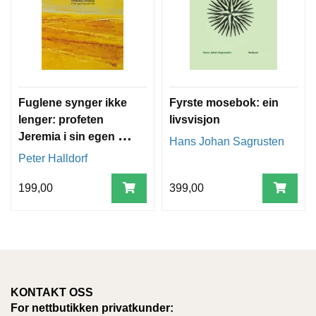
Fuglene synger ikke
Fyrste mosebok: ein
lenger: profeten
livsvisjon
Jeremia i sin egen tid
Hans Johan Sagrusten
og i vår
Peter Halldorf
199,00
399,00
KONTAKT OSS
For nettbutikken privatkunder: