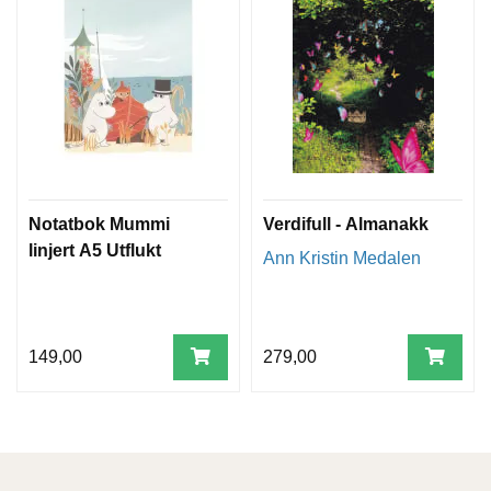
Notatbok Mummi
Verdifull - Almanakk
linjert A5 Utflukt
Ann Kristin Medalen
149,00
279,00