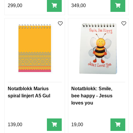
299,00
349,00
Notatblokk Marius
Notatblokk: Smile,
spiral linjert A5 Gul
bee happy - Jesus
loves you
139,00
19,00