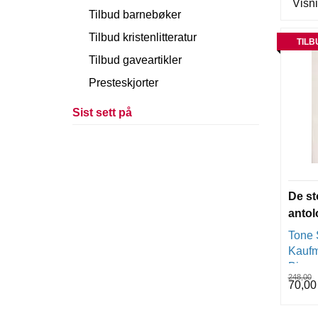
Visni
Tilbud barnebøker
Tilbud kristenlitteratur
TILB
Tilbud gaveartikler
Presteskjorter
Sist sett på
De st
antol
Tone 
Kaufma
Bjørn
248,00
70,00