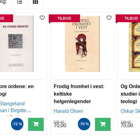
ng:
UD
TILBUD
TILBUD
ore ordene: en
Frodig fromhet i vest:
Og Ordet
ogi
keltiske
studier 
helgenlegender
teologi
Stangeland
n / Birgitte
Harald Olsen
Oskar S
stad Sæbø
235,00
199,00
-72 %
-70 %
70,00
70,00