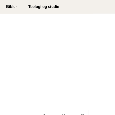
0
Bibler
Teologi og studie
Min side
Infosenter
Favoritter