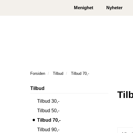
|
|
Kontakt oss
Åpningstider
Logg inn eller
Menighet
Nyheter
Forsiden
Tilbud
Tilbud 70,-
Tilbud
Tilb
Tilbud 30,-
Tilbud 50,-
Tilbud 70,-
Tilbud 90,-