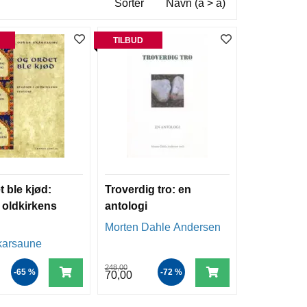
Sorter
Navn (a > å)
TILBUD
 ble kjød:
Troverdig tro: en
i oldkirkens
antologi
Morten Dahle Andersen
karsaune
248,00
-65 %
-72 %
70,00