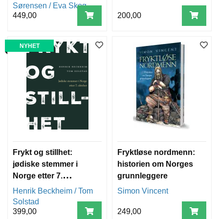
oktober!
Sørensen / Eva Skog
449,00
200,00
NYHET
Frykt og stillhet:
Fryktløse nordmenn:
jødiske stemmer i
historien om Norges
Norge etter 7.
grunnleggere
oktober
Henrik Beckheim / Tom
Simon Vincent
Solstad
399,00
249,00