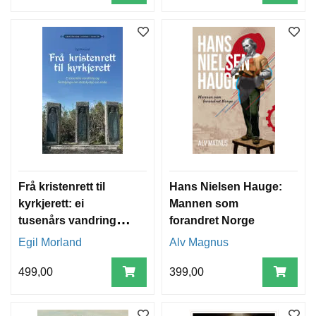
Frå kristenrett til
Hans Nielsen Hauge:
kyrkjerett: ei
Mannen som
tusenårs vandring
forandret Norge
og forteljinga om
Egil Morland
Alv Magnus
statskyrkja sin ende
499,00
399,00