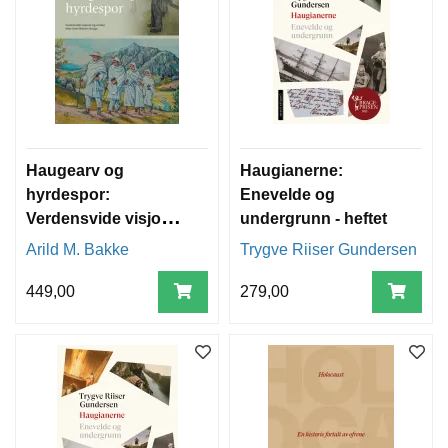
Haugearv og
Haugianerne:
hyrdespor:
Enevelde og
Verdensvide visjoner
undergrunn - heftet
og verdier etter Hans
Arild M. Bakke
Trygve Riiser Gundersen
Nielsen Hauge
449,00
279,00