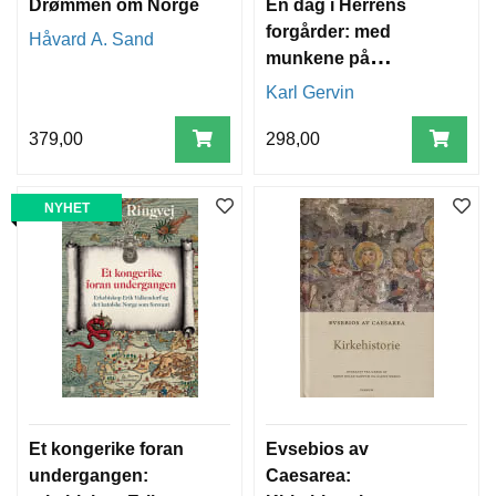
Drømmen om Norge
En dag i Herrens
forgårder: med
Håvard A. Sand
munkene på
Hovedøya 1. august
Karl Gervin
1197
379,00
298,00
NYHET
Et kongerike foran
Evsebios av
undergangen:
Caesarea: