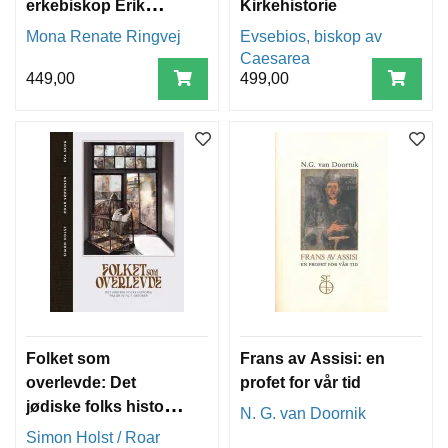
erkebiskop Erik
Kirkehistorie
Valkendorf og det
Mona Renate Ringvej
Evsebios, biskop av
katolske Norge som
Caesarea
forsvant
449,00
499,00
Folket som
Frans av Assisi: en
overlevde: Det
profet for vår tid
jødiske folks historie
N. G. van Doornik
fra år 70 til 7.
Simon Holst / Roar