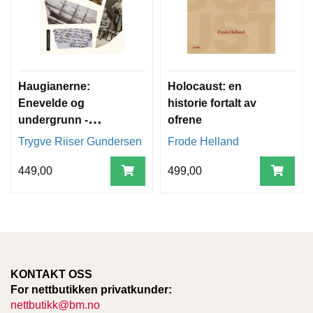
Haugianerne:
Holocaust: en
Enevelde og
historie fortalt av
undergrunn -
ofrene
innbundet
Trygve Riiser Gundersen
Frode Helland
449,00
499,00
KONTAKT OSS
For nettbutikken privatkunder:
nettbutikk@bm.no