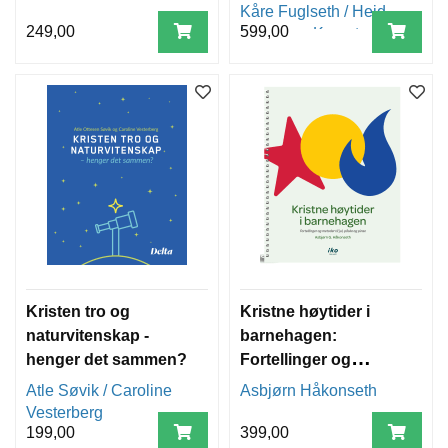
Kåre Fuglseth / Heid
249,00
599,00
Leganger-Krogstad /
Harald Hegstad
Kristen tro og
Kristne høytider i
naturvitenskap -
barnehagen:
henger det sammen?
Fortellinger og
metoder til jul, påske
Atle Søvik / Caroline
Asbjørn Håkonseth
og pinse
Vesterberg
199,00
399,00