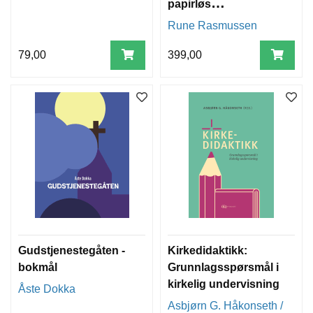
papirløs
gudstjeneste
Rune Rasmussen
79,00
399,00
Gudstjenestegåten -
Kirkedidaktikk:
bokmål
Grunnlagsspørsmål i
kirkelig undervisning
Åste Dokka
Asbjørn G. Håkonseth /