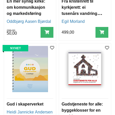
En mer synlig kirke:
Frå kristenrett til
om kommunikasjon
kyrkjerett: ei
og markedsføring
tusenårs vandring
og forteljinga om
Oddbjørg Aasen Bjørdal
Egil Morland
statskyrkja sin ende
299,00
499,00
50,00
NYHET
Gud i skaperverket
Gudstjeneste for alle:
byggeklosser for en
Heidi Jannicke Andersen