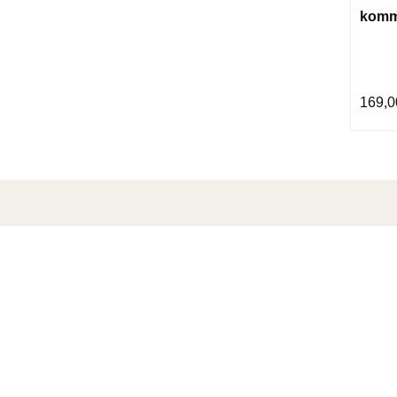
komme
169,0
KONTAKT OSS
For nettbutikken privatkunder:
nettbutikk@bm.no
Tlf.: 404 30 488 (telefontid, tirsdag-fredag 10-15)
For menigheter:
menighet@bm.no
Tlf.: 404 30 487