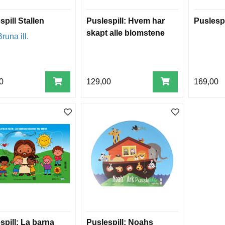
spill Stallen
Puslespill: Hvem har
Puslespi
skapt alle blomstene
runa ill.
0
129,00
169,00
spill: La barna
Puslespill: Noahs