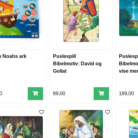
 Noahs ark
Puslespill
Puslespi
Bibelmotiv: David og
Bibelmot
Goliat
vise me
0
89,00
189,00