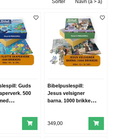
Sorter
Navn (a > å)
lespill: Guds
Bibelpuslespill:
kaperverk. 500
Jesus velsigner
 med
barna. 1000 brikker
rs
med bibelvers
349,00