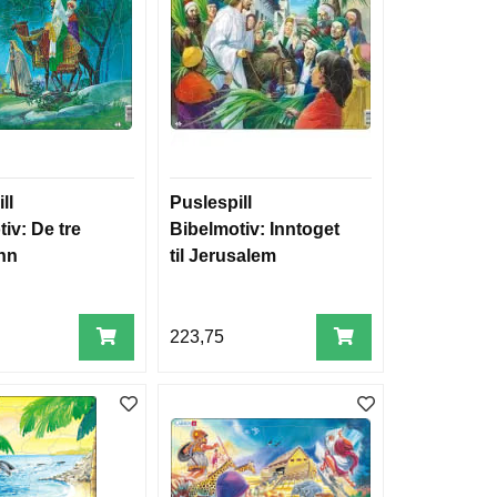
ll
Puslespill
iv: De tre
Bibelmotiv: Inntoget
nn
til Jerusalem
223,75