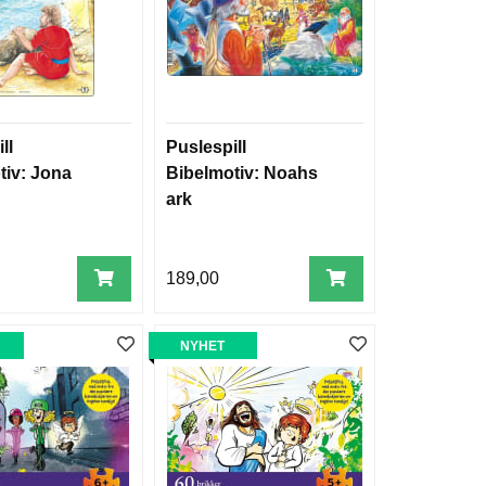
ll
Puslespill
tiv: Jona
Bibelmotiv: Noahs
ark
189,00
NYHET