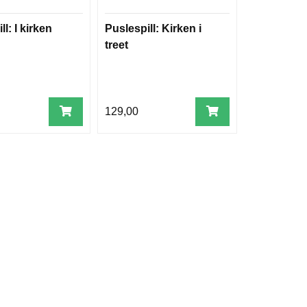
ll: I kirken
Puslespill: Kirken i
treet
129,00