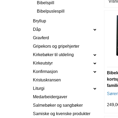
Visni
Bibelspill
Bibelpuslespill
Bryllup
Dåp
Gravferd
Gripekors og gripehjerter
Kirkebøker til utdeling
Kirkeutstyr
Konfirmasjon
Bibeld
kortsp
Kristuskransen
famil
Liturgi
Søren
Medarbeidergaver
249,0
Salmebøker og sangbøker
Samiske og kvenske produkter