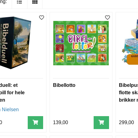
ng:
uell: et
Bibellotto
Bibelpus
ill for hele
flotte s
ien
brikker
bibelve
 Nielsen
0
139,00
299,00