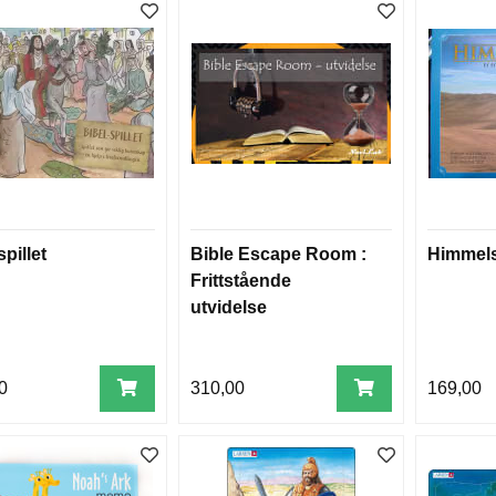
pillet
Bible Escape Room :
Himmels
Frittstående
utvidelse
0
310,00
169,00