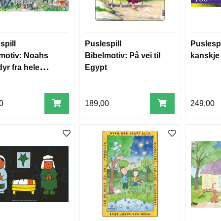
spill
Puslespill
Puslesp
motiv: Noahs
Bibelmotiv: På vei til
kanskje 
dyr fra hele
Egypt
en
0
189,00
249,00