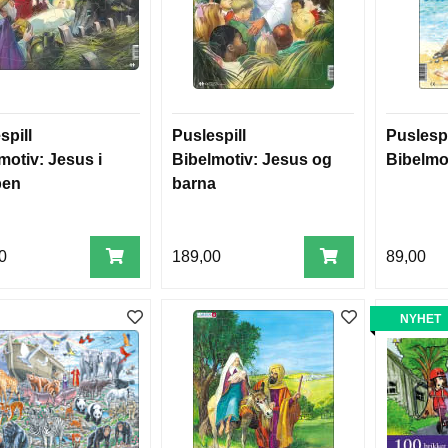
spill
Puslespill
Puslespi
motiv: Jesus i
Bibelmotiv: Jesus og
Bibelmo
ben
barna
0
189,00
89,00
NYHET