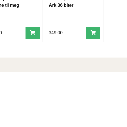
 til meg
Ark 36 biter
0
349,00
Bok og Media
M
Storgata 3 - 0155 Oslo
E
Org.nr.: 917 221 812
Tlf.: 22 82 32 20
Åpningstider i juli:
H
Mandag - fredag: 10-17
Lørdag: 11-16