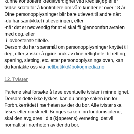
kunne kontrollere kredittverdighet ved kredittkjøp eller
fødselsdato for å kontrollere om våre kunder er over 18 år.
Dine personopplysninger blir bare utlevert til andre når:
-du har samtykket i utleveringen, eller
-når det er nødvendig for at vi skal få gjennomført avtalen
med deg, eller
-i lovbestemte tilfelle.
Dersom du har spørsmål om personopplysninger knyttet til
deg, eller ønsker å gjøre bruk av dine rettigheter til retting,
sperring, sletting, etc. etter personopplysningsloven, kan
du kontakte oss via
nettbutikk@bokogmedia.no
.
12. Tvister
Partene skal forsøke å løse eventuelle tvister i minnelighet.
Dersom dette ikke lykkes, kan du bringe saken inn for
Forbrukerrådet i nærheten av der du bor. Alle tvister skal
løses etter norsk rett. Bringes saken inn for domstolene,
skal den avgjøres i ditt (kjøperens) verneting, det vil
normalt si i nærheten av der du bor.