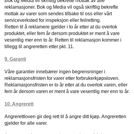
Bok og Media vil skriftlig bekrefte mottak av alle
reklamasjoner. Bok og Media vil også skriftlig bekrefte
mottak av varer som sendes tilbake til oss eller vårt
serviceverksted for inspeksjon eller feilretting.
Retten til å reklamere gjelder i to år etter at du overtok
produktet, eller fem år dersom produktet er ment å vare
vesentlig mer enn to år. Retten til reklamasjon kommer i
tillegg til angreretten etter pkt. 11.
9. Garanti
Våre garantier innebærer ingen begrensninger i
reklamasjonsfristen for varer etter forbrukerkjøpsloven.
Reklamasjonsfristen er to år etter at du overtok varen, eller
fem år dersom varen er ment å vare vesentlig mer enn to år.
10. Angrerett
Angrerettloven gir deg rett til å angre ditt kjøp. Angreretten
gjelder for alle varer.