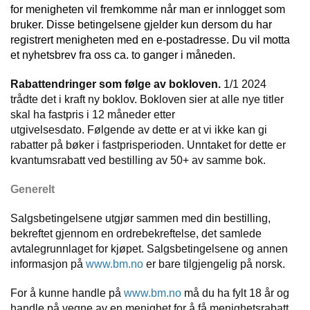
for menigheten vil fremkomme når man er innlogget som
bruker. Disse betingelsene gjelder kun dersom du har
registrert menigheten med en e-postadresse. Du vil motta
et nyhetsbrev fra oss ca. to ganger i måneden.
Rabattendringer som følge av bokloven.
1/1 2024
trådte det i kraft ny boklov. Bokloven sier at alle nye titler
skal ha fastpris i 12 måneder etter
utgivelsesdato. Følgende av dette er at vi ikke kan gi
rabatter på bøker i fastprisperioden. Unntaket for dette er
kvantumsrabatt ved bestilling av 50+ av samme bok.
Generelt
Salgsbetingelsene utgjør sammen med din bestilling,
bekreftet gjennom en ordrebekreftelse, det samlede
avtalegrunnlaget for kjøpet. Salgsbetingelsene og annen
informasjon på
www.bm.no
er bare tilgjengelig på norsk.
For å kunne handle på
www.bm.no
må du ha fylt 18 år og
handle på vegne av en menighet for å få menighetsrabatt.