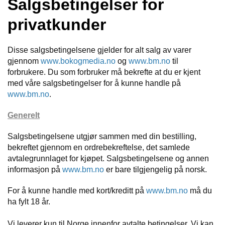
Salgsbetingelser for
E
N
privatkunder
I
G
H
Disse salgsbetingelsene gjelder for alt salg av varer
E
T
gjennom
www.bokogmedia.no
og
www.bm.no
til
forbrukere. Du som forbruker må bekrefte at du er kjent
med våre salgsbetingelser for å kunne handle på
www.bm.no
.
N
Y
H
Generelt
E
T
Salgsbetingelsene utgjør sammen med din bestilling,
E
bekreftet gjennom en ordrebekreftelse, det samlede
R
avtalegrunnlaget for kjøpet. Salgsbetingelsene og annen
informasjon på
www.bm.no
er bare tilgjengelig på norsk.
T
For å kunne handle med kort/kreditt på
www.bm.no
må du
I
ha fylt 18 år.
L
B
Vi leverer kun til Norge innenfor avtalte betingelser. Vi kan
U