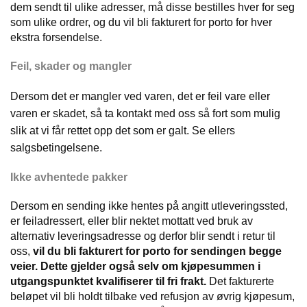
dem sendt til ulike adresser, må disse bestilles hver for seg
som ulike ordrer, og du vil bli fakturert for porto for hver
ekstra forsendelse.
Feil, skader og mangler
Dersom de
t er mangler ved varen, det er feil vare eller
varen er skadet, så ta kontakt med oss så fort som mulig
slik at vi får rettet opp det som er galt. Se ellers
salgsbetingelsene.
Ikke avhentede pakker
Dersom en sending ikke hentes på angitt utleveringssted,
er feiladressert, eller blir nektet mottatt ved bruk av
alternativ leveringsadresse og derfor blir sendt i retur til
oss,
vil du bli fakturert for porto for sendingen begge
veier. Dette gjelder også selv om kjøpesummen i
utgangspunktet kvalifiserer til fri frakt.
Det fakturerte
beløpet vil bli holdt tilbake ved refusjon av øvrig kjøpesum,