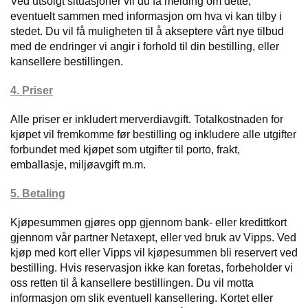
Ved utsolgt situasjoner vil du få melding om dette,
eventuelt sammen med informasjon om hva vi kan tilby i
stedet. Du vil få muligheten til å akseptere vårt nye tilbud
med de endringer vi angir i forhold til din bestilling, eller
kansellere bestillingen.
4. Priser
Alle priser er inkludert merverdiavgift. Totalkostnaden for
kjøpet vil fremkomme før bestilling og inkludere alle utgifter
forbundet med kjøpet som utgifter til porto, frakt,
emballasje, miljøavgift m.m.
5. Betaling
Kjøpesummen gjøres opp gjennom bank- eller kredittkort
gjennom vår partner Netaxept, eller ved bruk av Vipps. Ved
kjøp med kort eller Vipps vil kjøpesummen bli reservert ved
bestilling. Hvis reservasjon ikke kan foretas, forbeholder vi
oss retten til å kansellere bestillingen. Du vil motta
informasjon om slik eventuell kansellering. Kortet eller