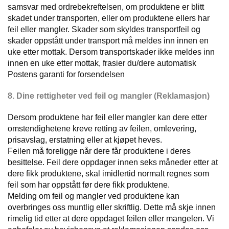
samsvar med ordrebekreftelsen, om produktene er blitt
skadet under transporten, eller om produktene ellers har
feil eller mangler. Skader som skyldes transportfeil og
skader oppstått under transport må meldes inn innen en
uke etter mottak. Dersom transportskader ikke meldes inn
innen en uke etter mottak, frasier du/dere automatisk
Postens garanti for forsendelsen
8. Dine rettigheter ved feil og mangler (Reklamasjon)
Dersom produktene har feil eller mangler kan dere etter
omstendighetene kreve retting av feilen, omlevering,
prisavslag, erstatning eller at kjøpet heves.
Feilen må foreligge når dere får produktene i deres
besittelse. Feil dere oppdager innen seks måneder etter at
dere fikk produktene, skal imidlertid normalt regnes som
feil som har oppstått før dere fikk produktene.
Melding om feil og mangler ved produktene kan
overbringes oss muntlig eller skriftlig. Dette må skje innen
rimelig tid etter at dere oppdaget feilen eller mangelen. Vi