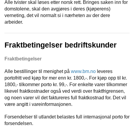
Alle tvister skal løses etter norsk rett. Bringes saken inn for
domstolene, skal den avgjøres i deres (kjøperens)
verneting, det vil normalt si i nærheten av der dere
arbeider.
Fraktbetingelser bedriftskunder
Fraktbetingelser
Alle bestillinger til menighet på
www.bm.no
leveres
portofritt ved kjøp for mer enn kr. 1800,-. For kjøp opp til kr.
1800,- tilkommer porto kr. 99,-.
For enkelte
varer tilkommer
likevel fraktkostnader også ved verdi over fraktfrigrensen,
og noen varer vil det faktureres full fraktkostnad for. Det vil
være angitt i vareinformasjonen.
Forsendelser til utlandet belastes full internasjonal porto for
forsendelsen.