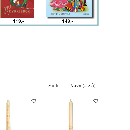
Sorter
Navn (a > å)