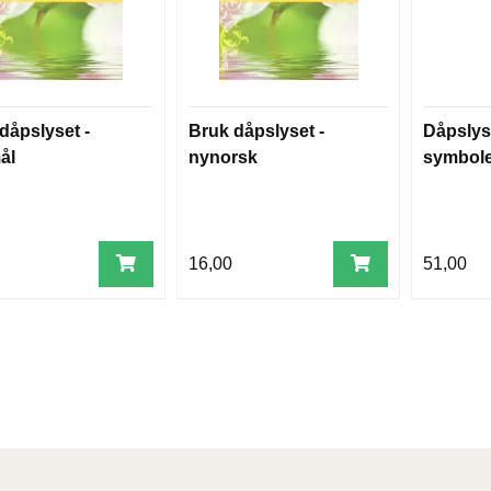
dåpslyset -
Bruk dåpslyset -
Dåpslys 
ål
nynorsk
symbol
16,00
51,00