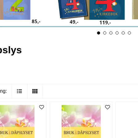
slys
ng: