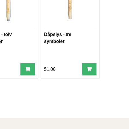
- tolv
Dåpslys - tre
er
symboler
51,00