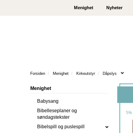
|
|
Kontakt oss
Åpningstider
Logg inn eller
Menighet
Nyheter
Forsiden
Menighet
Kirkeutstyr
Dåpslys
Menighet
Babysang
Bibelleseplaner og
søndagstekster
Bibelspill og puslespill