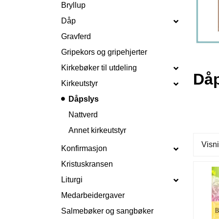
Bryllup
Dåp
Gravferd
Gripekors og gripehjerter
Kirkebøker til utdeling
Dåp
Kirkeutstyr
Dåpslys
Nattverd
Annet kirkeutstyr
Visni
Konfirmasjon
Kristuskransen
Liturgi
Medarbeidergaver
Salmebøker og sangbøker