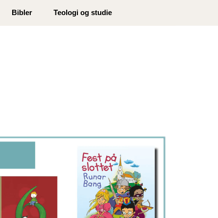
0
Bibler
Teologi og studie
Min side
Infosenter
Favoritter