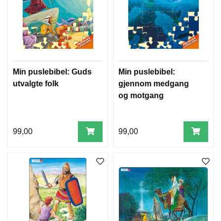
Min puslebibel: Guds
Min puslebibel:
utvalgte folk
gjennom medgang
og motgang
99,00
99,00