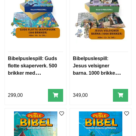
Bibelpuslespill: Guds
Bibelpuslespill:
flotte skaperverk. 500
Jesus velsigner
brikker med
barna. 1000 brikker
bibelvers
med bibelvers
299,00
349,00