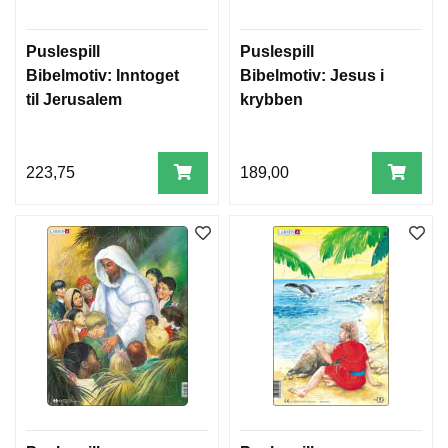
Puslespill
Puslespill
Bibelmotiv: Inntoget
Bibelmotiv: Jesus i
til Jerusalem
krybben
223,75
189,00