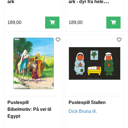
ark
ark - dyr fra hele
verden
189,00
189,00
Puslespill
Puslespill Stallen
Bibelmotiv: På vei til
Dick Bruna ill.
Egypt