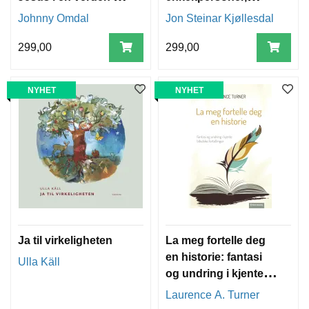
av masker
samfunn og nasjoner
Johnny Omdal
Jon Steinar Kjøllesdal
299,00
299,00
NYHET
NYHET
Ja til virkeligheten
La meg fortelle deg
en historie: fantasi
Ulla Käll
og undring i kjente
bibelske fortellinger
Laurence A. Turner