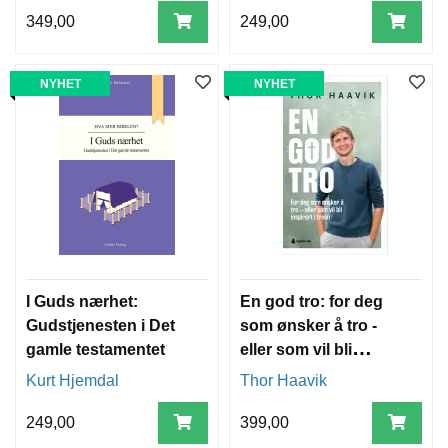
349,00
249,00
NYHET
NYHET
I Guds nærhet:
En god tro: for deg
Gudstjenesten i Det
som ønsker å tro -
gamle testamentet
eller som vil bli
inspirert i troen
Kurt Hjemdal
Thor Haavik
249,00
399,00