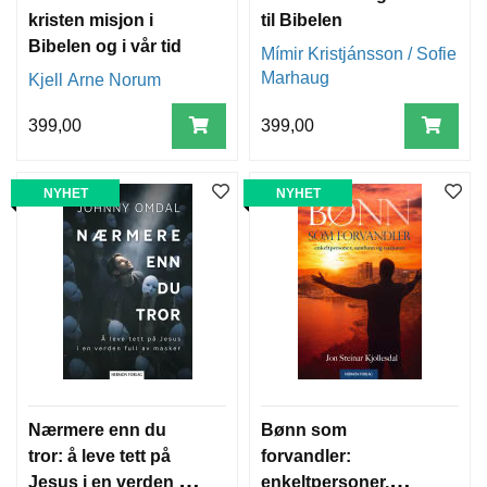
E
kristen misjon i
til Bibelen
R
Bibelen og i vår tid
Mímir Kristjánsson / Sofie
Marhaug
Kjell Arne Norum
T
E
399,00
399,00
O
L
O
NYHET
NYHET
G
I
O
G
S
T
U
D
I
E
Nærmere enn du
Bønn som
tror: å leve tett på
forvandler:
Jesus i en verden full
enkeltpersoner,