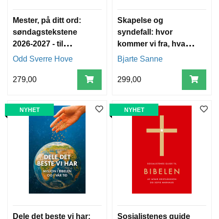
A
V
Mester, på ditt ord:
Skapelse og
E
R
søndagstekstene
syndefall: hvor
2026-2027 - til
kommer vi fra, hva er
samtale og refleksjon
vi, og hvor går vi?
Odd Sverre Hove
Bjarte Sanne
W
I
279,00
299,00
L
L
O
NYHET
NYHET
W
T
R
E
E
B
I
B
L
Dele det beste vi har:
Sosialistenes guide