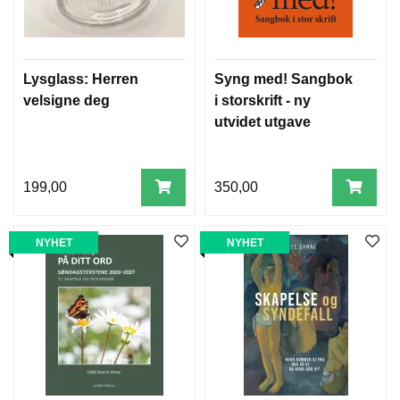
T
I
L
B
U
Lysglass: Herren
Syng med! Sangbok
D
velsigne deg
i storskrift - ny
utvidet utgave
B
Ø
K
199,00
350,00
E
R
NYHET
NYHET
B
A
R
N
G