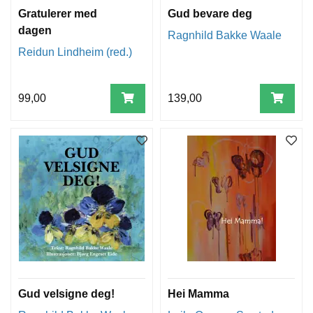
Gratulerer med
Gud bevare deg
dagen
Ragnhild Bakke Waale
Reidun Lindheim (red.)
99,00
139,00
Gud velsigne deg!
Hei Mamma