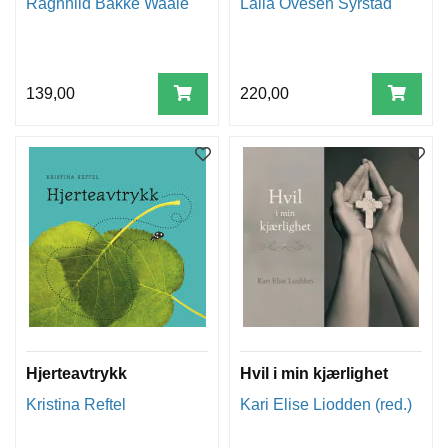
Ragnhild Bakke Waale
Laila Ovesen Syrstad
139,00
220,00
Hjerteavtrykk
Hvil i min kjærlighet
Kristina Reftel
Kari Elise Liodden (red.)