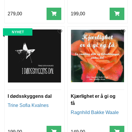
279,00
199,00
NYHET
I dødsskyggens dal
Kjærlighet er å gi og
få
Trine Sofia Kvalnes
Ragnhild Bakke Waale
199,00
149,00