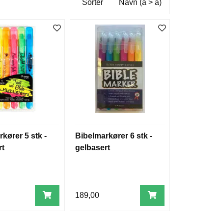
Sorter
Navn (a > å)
kører 5 stk -
Bibelmarkører 6 stk -
rt
gelbasert
189,00