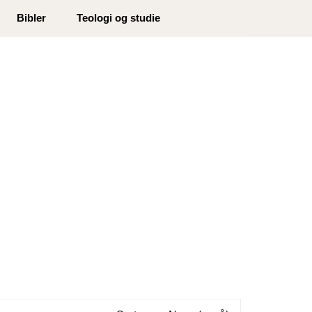
0
Bibler
Teologi og studie
Min side
Infosenter
Favoritter