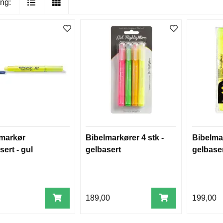
ng:
markør
Bibelmarkører 4 stk -
Bibelmar
sert - gul
gelbasert
gelbase
189,00
199,00