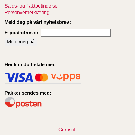
Salgs- og fraktbetingelser
Personvernerklæring
W
Meld deg på vårt nyhetsbrev:
I
L
E-postadresse:
L
O
W
T
R
E
Her kan du betale med:
E
B
Pakker sendes med:
I
B
L
E
R
Gurusoft