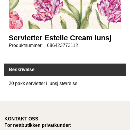
E
N
I
G
H
E
T
Servietter Estelle Cream lunsj
Produktnummer:
686423773112
N
Y
H
Beskrivelse
E
T
E
20 pakk servietter i lunsj størrelse
R
T
I
KONTAKT OSS
L
B
For nettbutikken privatkunder:
U