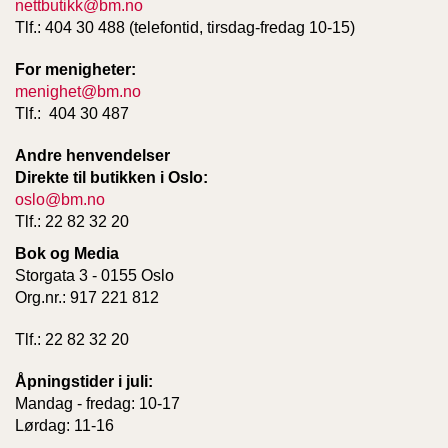
nettbutikk@bm.no
D
Tlf.: 404 30 488 (telefontid, tirsdag-fredag 10-15)
For menigheter:
B
menighet@bm.no
Ø
Tlf.: 404 30 487
K
E
Andre henvendelser
R
Direkte til butikken i Oslo:
oslo@bm.no
Tlf.: 22 82 32 20
B
A
Bok og Media
R
Storgata 3 - 0155 Oslo
N
Org.nr.: 917 221 812
Tlf.: 22 82 32 20
G
A
Åpningstider i juli:
V
Mandag - fredag: 10-17
E
Lørdag: 11-16
R