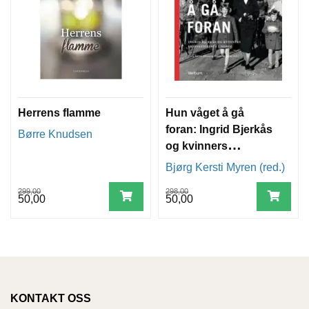
Herrens flamme
Hun våget å gå
foran: Ingrid Bjerkås
Børre Knudsen
og kvinners
prestetjeneste i
Bjørg Kersti Myren (red.)
Norge
299,00
298,00
50,00
50,00
KONTAKT OSS