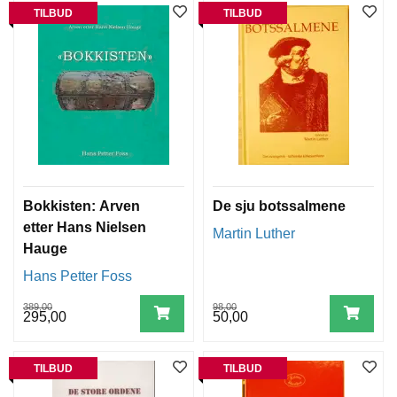
TILBUD
TILBUD
T
I
L
B
U
D
5
0
,
-
Bokkisten: Arven
De sju botssalmene
T
etter Hans Nielsen
Martin Luther
I
Hauge
L
B
Hans Petter Foss
U
D
389,00
98,00
295,00
50,00
7
0
,
TILBUD
TILBUD
-