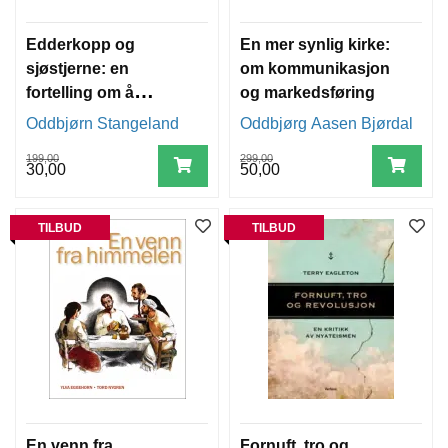
E
R
Edderkopp og
En mer synlig kirke:
sjøstjerne: en
om kommunikasjon
P
fortelling om å
og markedsføring
R
E
krysse grenser i
Oddbjørn Stangeland
Oddbjørg Aasen Bjørdal
S
misjonal
T
199,00
299,00
menighetsutvikling
30,00
50,00
E
S
K
J
TILBUD
TILBUD
O
R
T
E
R
En venn fra
Fornuft, tro og