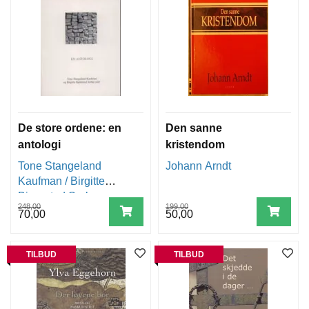
T
I
L
B
U
D
9
0
,
De store ordene: en
Den sanne
-
antologi
kristendom
Tone Stangeland
Johann Arndt
T
I
Kaufman / Birgitte
L
Bjørnstad Sæbø
B
248,00
199,00
70,00
50,00
U
D
B
TILBUD
TILBUD
A
R
N
E