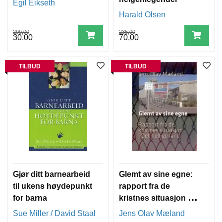
Egil Eikseth
Harald Olsen
299,00
235,00
30,00
70,00
TILBUD
TILBUD
Gjør ditt barnearbeid
Glemt av sine egne:
til ukens høydepunkt
rapport fra de
for barna
kristnes situasjon i
Det hellige land
Sue Miller / David Staal
Jens Olav Mæland