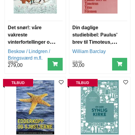
E
R
A
T
U
Det snør!: våre
Din daglige
R
vakreste
studiebibel: Paulus'
vinterfortellinger og
brev til Timoteus,
T
sanger
Titus, Filemon
I
Beskow / Lindgren /
William Barclay
L
Bringsværd m.fl.
B
399,00
119,00
279,00
30,00
U
D
G
TILBUD
TILBUD
A
V
E
A
R
T
I
K
L