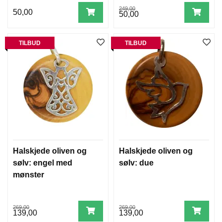
249,00
50,00
50,00
TILBUD
TILBUD
Halskjede oliven og
Halskjede oliven og
sølv: engel med
sølv: due
mønster
269,00
269,00
139,00
139,00