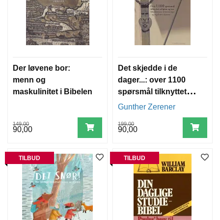
B
Ø
K
E
R
T
Der løvene bor:
Det skjedde i de
I
menn og
dager...: over 1100
L
maskulinitet i Bibelen
spørsmål tilknyttet
B
U
religion og tro :
Gunther Zerener
D
bibelhistorie,
K
149,00
199,00
trosretninger og
R
90,00
90,00
I
regelrette skrøner
S
T
TILBUD
TILBUD
E
N
L
I
T
T