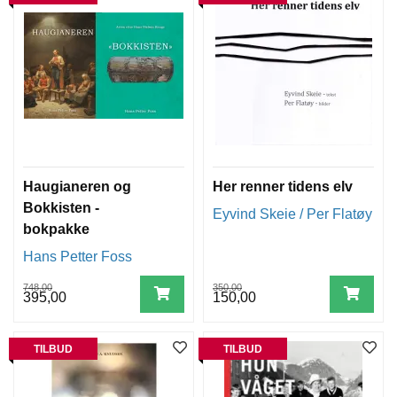
Haugianeren og
Her renner tidens elv
Bokkisten -
Eyvind Skeie / Per Flatøy
bokpakke
Hans Petter Foss
748,00
350,00
395,00
150,00
TILBUD
TILBUD