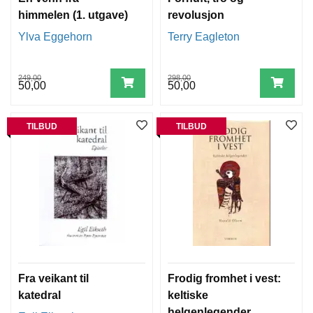
himmelen (1. utgave)
revolusjon
Ylva Eggehorn
Terry Eagleton
249,00
298,00
50,00
50,00
TILBUD
TILBUD
Fra veikant til
Frodig fromhet i vest:
katedral
keltiske
helgenlegender