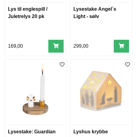
Lys til englespill /
Lysestake Angel´s
Juletrelys 20 pk
Light - sølv
169,00
299,00
Lysestake: Guardian
Lyshus krybbe