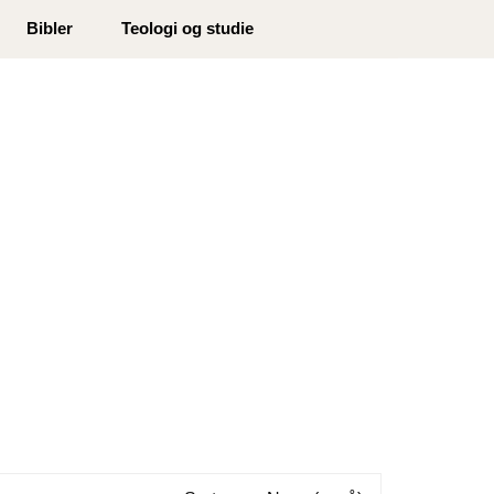
0
Bibler
Teologi og studie
Min side
Infosenter
Favoritter