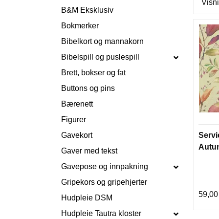
Visni
B&M Eksklusiv
Bokmerker
Bibelkort og mannakorn
Bibelspill og puslespill
Brett, bokser og fat
Buttons og pins
Bærenett
Figurer
Gavekort
Servi
Autum
Gaver med tekst
Gavepose og innpakning
Gripekors og gripehjerter
59,00
Hudpleie DSM
Hudpleie Tautra kloster