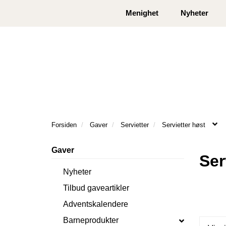
|
|
Kontakt oss
Åpningstider
Logg inn eller
Menighet
Nyheter
Forsiden
Gaver
Servietter
Servietter høst
Gaver
Ser
Nyheter
Tilbud gaveartikler
Adventskalendere
Barneprodukter