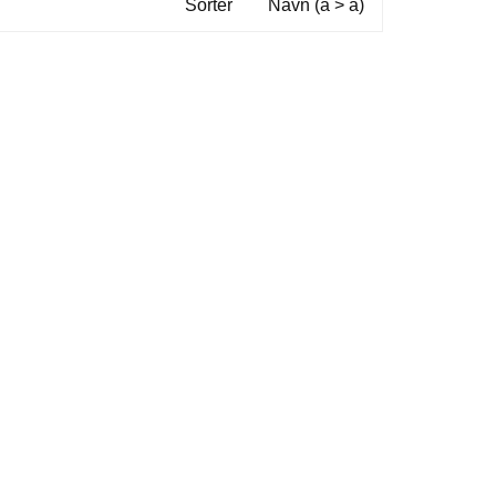
Sorter
Navn (a > å)