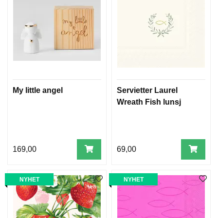
My little angel
Servietter Laurel
Wreath Fish lunsj
169,00
69,00
NYHET
NYHET