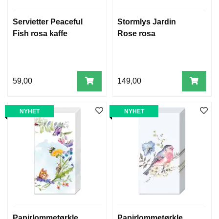
Servietter Peaceful
Stormlys Jardin
Fish rosa kaffe
Rose rosa
59,00
149,00
NYHET
NYHET
Papirlommetørkle
Papirlommetørkle