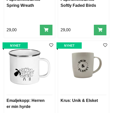
Spring Wreath
Softly Faded Birds
29,00
29,00
NYHET
NYHET
Emaljekopp: Herren
Krus: Unik & Elsket
er min hyrde