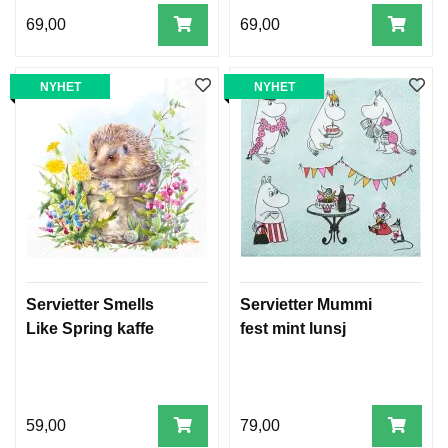
69,00
69,00
NYHET
NYHET
Servietter Smells
Servietter Mummi
Like Spring kaffe
fest mint lunsj
59,00
79,00