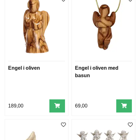
D
E
R
O
G
G
L
A
N
S
P
Engel i oliven
Engel i oliven med
R
basun
O
D
U
K
T
E
189,00
69,00
R
S
E
R