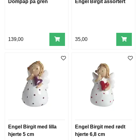
Dompap på gren
Engel Birgit assortert
N
N
P
A
K
N
I
139,00
35,00
N
G
J
U
L
J
U
L
E
K
O
R
T
Engel Birgit med lilla
Engel Birgit med rødt
hjerte 5 cm
hjerte 6,8 cm
J