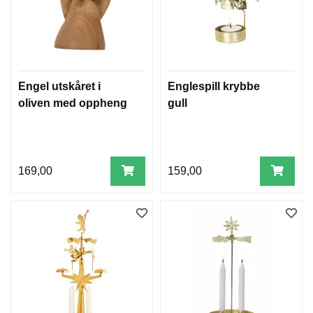
Engel utskåret i
Englespill krybbe
oliven med oppheng
gull
169,00
159,00