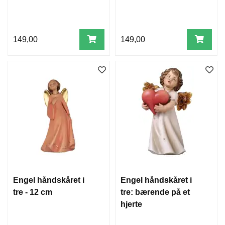
U
L
E
T
149,00
149,00
R
E
P
Y
N
T
K
R
Y
B
B
E
M
Engel håndskåret i
Engel håndskåret i
O
tre - 12 cm
tre: bærende på et
T
hjerte
I
V