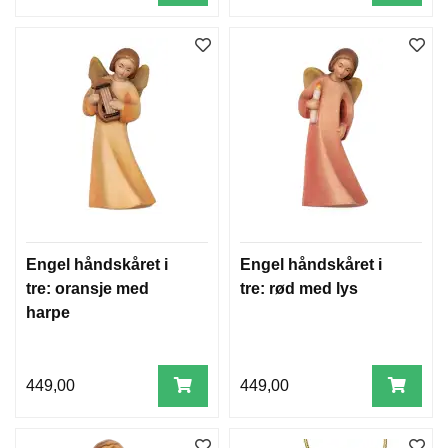
R
,
J
U
L
E
T
R
Æ
R
O
G
H
U
Engel håndskåret i
Engel håndskåret i
S
tre: oransje med
tre: rød med lys
harpe
P
A
P
449,00
449,00
I
R
R
A