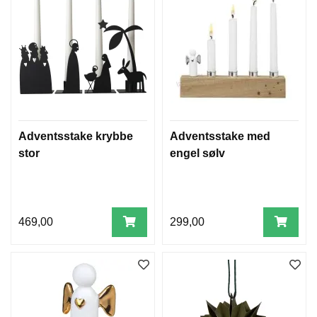
N
D
E
R
E
A
D
V
Adventsstake krybbe
Adventsstake med
E
stor
engel sølv
N
T
S
S
T
A
469,00
299,00
K
E
R
O
G
A
D