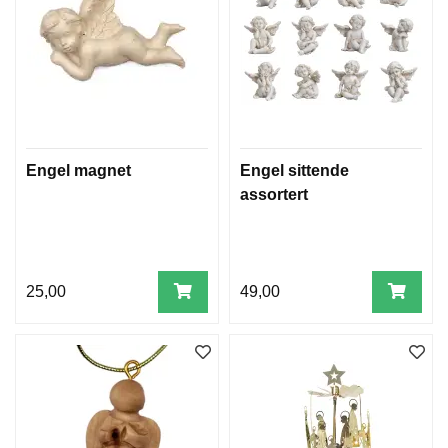
V
I
E
T
T
E
R
J
U
Engel magnet
Engel sittende
L
assortert
25,00
49,00