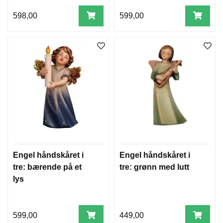
598,00
599,00
L
Y
S
P
R
O
D
U
K
T
E
R
J
U
L
Engel håndskåret i
Engel håndskåret i
tre: bærende på et
tre: grønn med lutt
lys
N
I
S
S
599,00
449,00
E