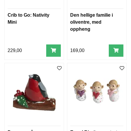
E
S
P
Crib to Go: Nativity
Den hellige familie i
I
Mini
oliventre, med
L
oppheng
L
F
229,00
169,00
Y
R
S
T
I
K
K
E
R
J
U
L
I