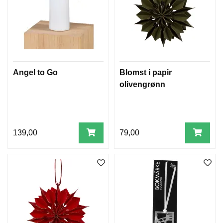
V
E
N
T
S
L
Y
Angel to Go
Blomst i papir
S
olivengrønn
B
R
E
T
139,00
79,00
T
,
B
O
K
S
E
R
O
G