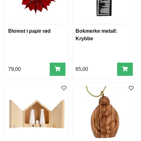
K
O
P
P
E
Blomst i papir rød
Bokmerke metall:
R
Krybbe
-
J
U
L
79,00
65,00
E
N
G
L
E
R
E
N
G
L