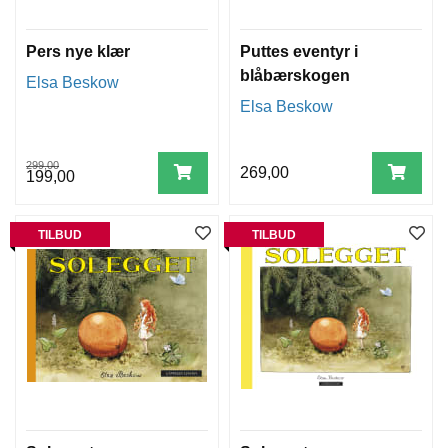
Pers nye klær
Puttes eventyr i
blåbærskogen
Elsa Beskow
Elsa Beskow
299,00
269,00
199,00
TILBUD
TILBUD