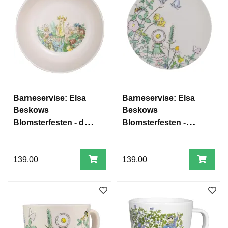
Barneservise: Elsa
Barneservise: Elsa
Beskows
Beskows
Blomsterfesten - dyp
Blomsterfesten -
skål
tallerken
139,00
139,00