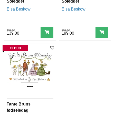
Solegget
Solegget
Elsa Beskow
Elsa Beskow
199,00
299,00
139,00
199,00
TILBUD
Tante Bruns
fødselsdag