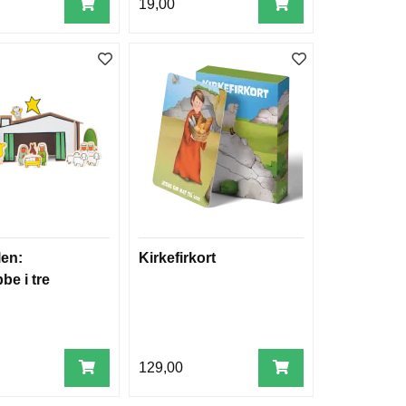
19,00
len:
Kirkefirkort
be i tre
129,00