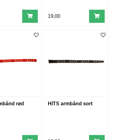
19,00
mbånd rød
HITS armbånd sort