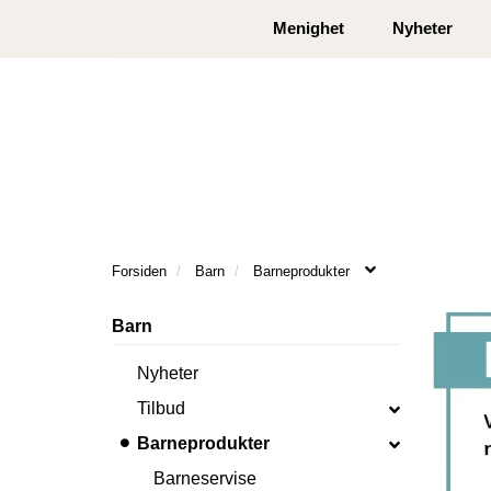
|
|
Kontakt oss
Åpningstider
Logg inn eller
Menighet
Nyheter
Forsiden
Barn
Barneprodukter
Barn
Nyheter
Tilbud
Barneprodukter
Barneservise