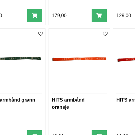
0
179,00
129,00
 armbånd grønn
HITS armbånd
HITS ar
oransje