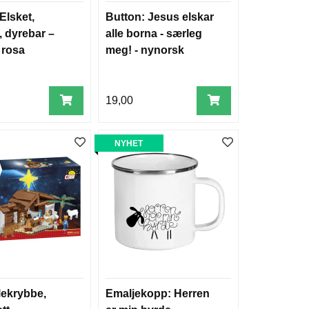
Elsket,
Button: Jesus elskar
l, dyrebar –
alle borna - særleg
 rosa
meg! - nynorsk
19,00
NYHET
lekrybbe,
Emaljekopp: Herren