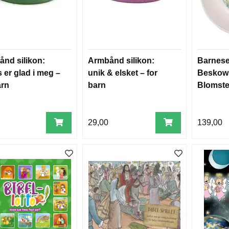
nd silikon:
Armbånd silikon:
Barnese
 er glad i meg –
unik & elsket – for
Beskow
arn
barn
Blomste
skål
29,00
139,00