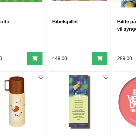
lotto
Bibelspillet
Bilde på
vil syng
0
449,00
299,00