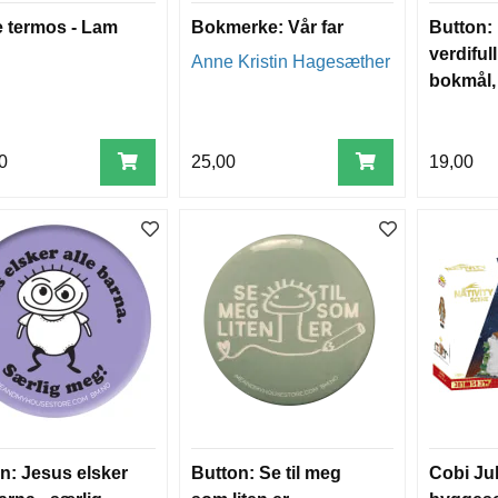
e termos - Lam
Bokmerke: Vår far
Button: 
verdiful
Anne Kristin Hagesæther
bokmål,
0
25,00
19,00
n: Jesus elsker
Button: Se til meg
Cobi Ju