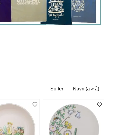
Sorter
Navn (a > å)