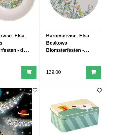
rvise: Elsa
Barneservise: Elsa
s
Beskows
rfesten - dyp
Blomsterfesten -
tallerken
139,00