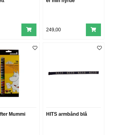
tt
er min hyrde
249,00
ifter Mummi
HITS armbånd blå