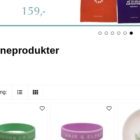
neprodukter
ng: