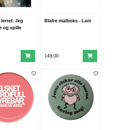
 lerret: Jeg
Blafre matboks - Lam
e og spille
149,00