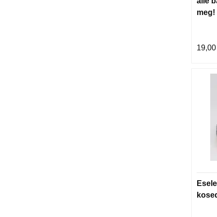
alle b
meg! 
19,00
Esele
kose