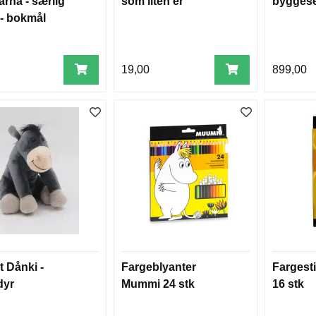
arna - særlig
som liten er
byggese
- bokmål
19,00
899,00
t Dånki -
Fargeblyanter
Fargest
dyr
Mummi 24 stk
16 stk