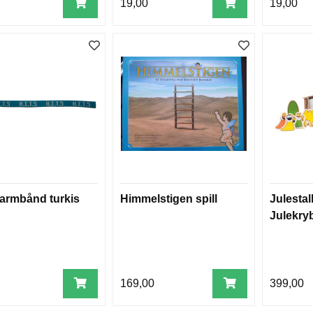
19,00
19,00
armbånd turkis
Himmelstigen spill
Julestal
Julekryb
169,00
399,00