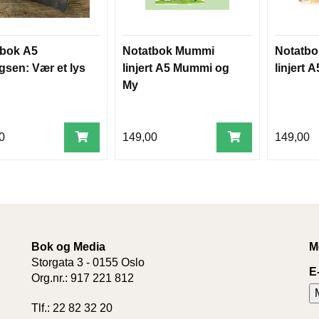
tbok A5
Notatbok Mummi
Notatb
gsen: Vær et lys
linjert A5 Mummi og
linjert A
My
0
149,00
149,00
Bok og Media
M
Storgata 3 - 0155 Oslo
E
Org.nr.: 917 221 812
Tlf.: 22 82 32 20