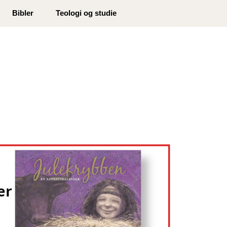
0
Bibler
Teologi og studie
Min side
Infosenter
Favoritter