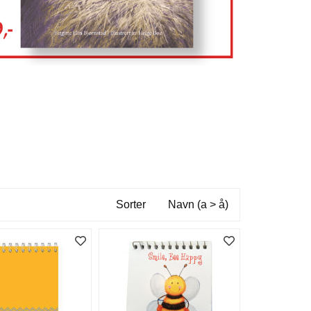
Sorter
Navn (a > å)