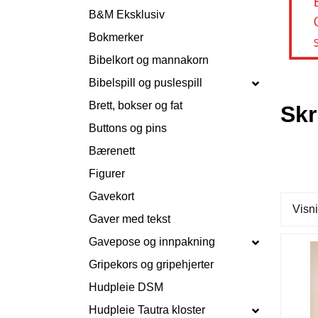
B&M Eksklusiv
Bokmerker
Bibelkort og mannakorn
Bibelspill og puslespill
Brett, bokser og fat
Skr
Buttons og pins
Bærenett
Figurer
Gavekort
Visni
Gaver med tekst
Gavepose og innpakning
Gripekors og gripehjerter
Hudpleie DSM
Hudpleie Tautra kloster