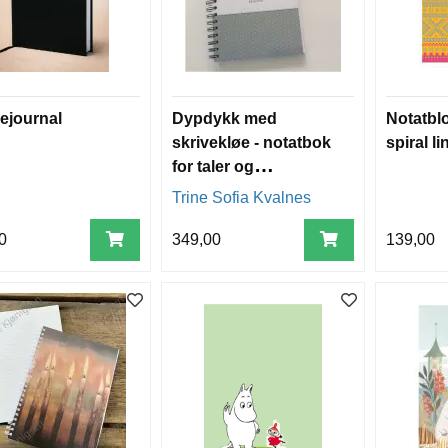
ejournal
Dypdykk med
Notatbl
skrivekløe - notatbok
spiral li
for taler og
bibelstudium
Trine Sofia Kvalnes
0
349,00
139,00