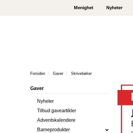
|
|
Kontakt oss
Åpningstider
Logg inn eller
Menighet
Nyheter
Forsiden
Gaver
Skrivebøker
Gaver
Nyheter
Tilbud gaveartikler
Adventskalendere
Barneprodukter