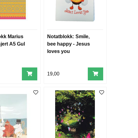
okk Marius
Notatblokk: Smile,
njert A5 Gul
bee happy - Jesus
loves you
19,00