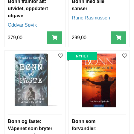
Bønn framfor alt:
Bønn med alle
utvidet, oppdatert
sanser
utgave
Rune Rasmussen
Oddvar Søvik
379,00
299,00
NYHET
Bønn og faste:
Bønn som
Våpenet som bryter
forvandler: