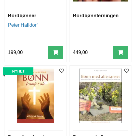
Bordbønner
Bordbønnterningen
Peter Halldorf
199,00
449,00
NYHET