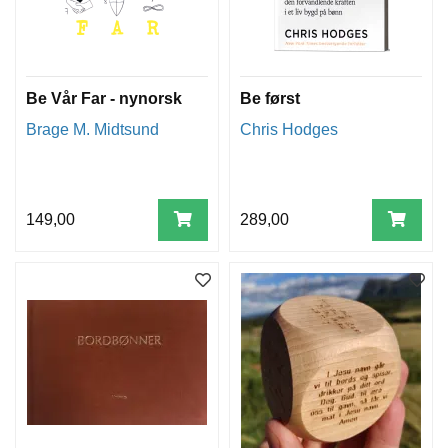
Be Vår Far - nynorsk
Be først
Brage M. Midtsund
Chris Hodges
149,00
289,00