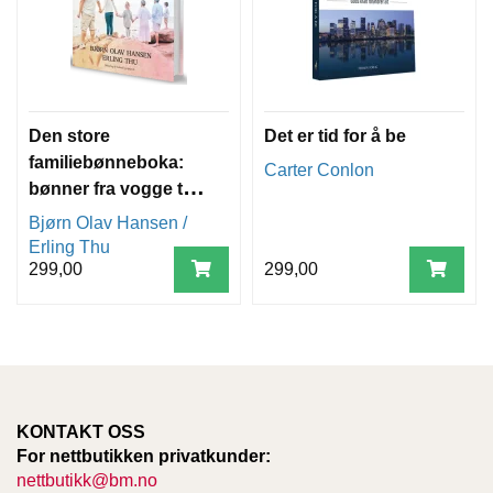
Den store
Det er tid for å be
familiebønneboka:
Carter Conlon
bønner fra vogge til
grav
Bjørn Olav Hansen /
Erling Thu
299,00
299,00
KONTAKT OSS
For nettbutikken privatkunder:
nettbutikk@bm.no