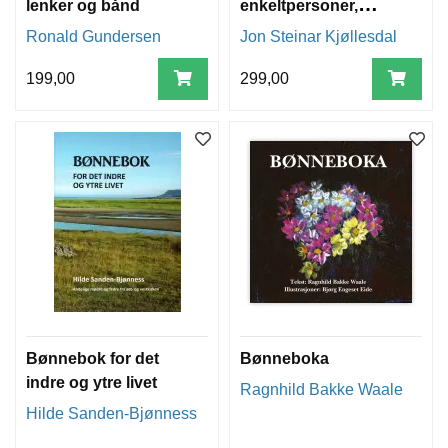
lenker og bånd
enkeltpersoner,
samfunn og nasjoner
Ronald Gundersen
Jon Steinar Kjøllesdal
199,00
299,00
Bønnebok for det
Bønneboka
indre og ytre livet
Ragnhild Bakke Waale
Hilde Sanden-Bjønness