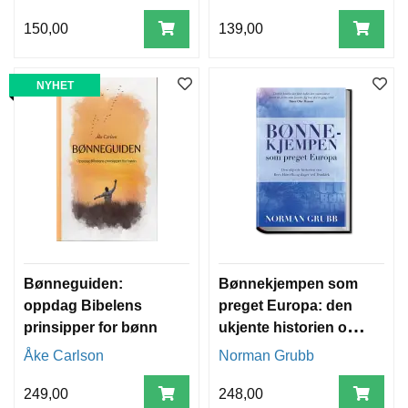
150,00
139,00
NYHET
Bønneguiden:
Bønnekjempen som
oppdag Bibelens
preget Europa: den
prinsipper for bønn
ukjente historien om
Rees Howells og
Åke Carlson
Norman Grubb
slaget ved Dunkirk
249,00
248,00