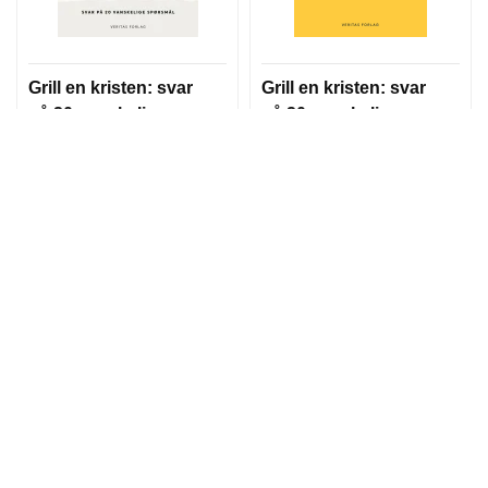
Grill en kristen: svar
Grill en kristen: svar
på 20 vanskelige
på 20 vanskelige
spørsmål
spørsmål:
samtaleopplegg
Ingvild Hellenes (red.)
Ingvild Hellenes (red.)
149,00
60,00