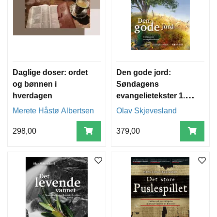
Daglige doser: ordet
Den gode jord:
og bønnen i
Søndagens
hverdagen
evangelietekster 1.
rekke: fra advent til
Merete Håstø Albertsen
Olav Skjevesland
Kristi kongedag
298,00
379,00