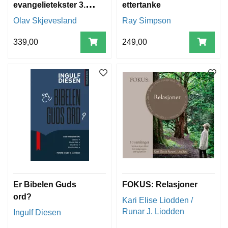
evangelietekster 3.
ettertanke
rekke:
Olav Skjevesland
Ray Simpson
treenighetstiden
339,00
249,00
Er Bibelen Guds
FOKUS: Relasjoner
ord?
Kari Elise Liodden /
Runar J. Liodden
Ingulf Diesen