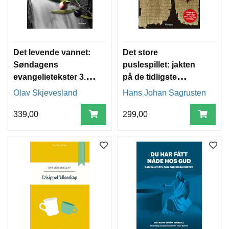
Det levende vannet:
Det store
Søndagens
puslespillet: jakten
evangelietekster 3.
på de tidligste
rekke: fra advent til
manuskriptene til
Olav Skjevesland
Hans Johan Sagrusten
pinse
Bibelen
339,00
299,00