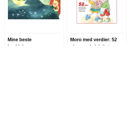
Mine beste
Moro med verdier: 52
kveldsbønner:
uker med aktiviteter
Sanger og bønner
for å lære barna
ved dagens slutt
verdier på en
Ane Gustavsson
Laura Blanco
morsom måte
249,00
199,00