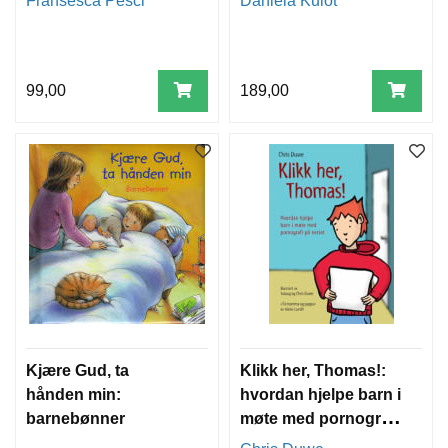
Fransesca Pesci
Daniela Kulot
99,00
189,00
Kjære Gud, ta
Klikk her, Thomas!:
hånden min:
hvordan hjelpe barn i
barnebønner
møte med pornografi
på nettet