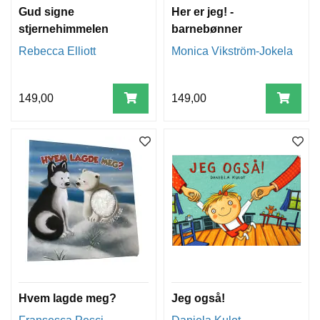
Gud signe
Her er jeg! -
stjernehimmelen
barnebønner
Rebecca Elliott
Monica Vikström-Jokela
149,00
149,00
Hvem lagde meg?
Jeg også!