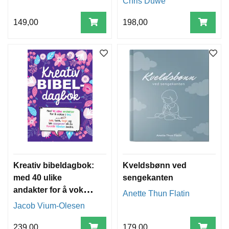
Chris Duwe
149,00
198,00
Kreativ bibeldagbok:
Kveldsbønn ved
med 40 ulike
sengekanten
andakter for å vokse
Anette Thun Flatin
i tro
Jacob Vium-Olesen
239,00
179,00