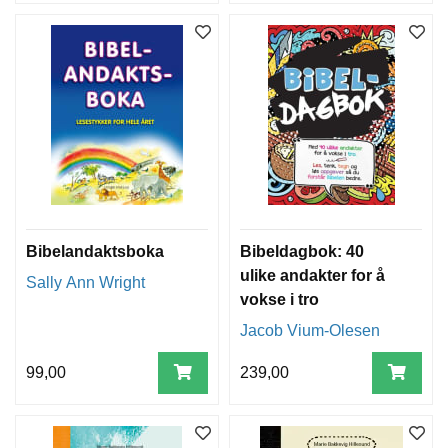
Bibelandaktsboka
Bibeldagbok: 40
ulike andakter for å
Sally Ann Wright
vokse i tro
Jacob Vium-Olesen
99,00
239,00