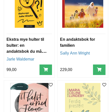
Ekstra mye hulter til
En andaktsbok for
bulter: en
familien
andaktsbok du må
Sally Ann Wright
fullføre!
Jarle Waldemar
99,00
229,00