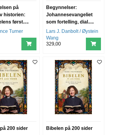
elsen på
Begynnelser:
v historien:
Johannesevangeliet
elens første
som fortelling, dialog
nger egentlig
og drama - heftet
nce Turner
Lars J. Danbolt / Øystein
Wang
329,00
på 200 sider
Bibelen på 200 sider