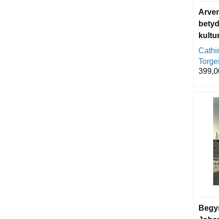
Arven
betyd
kultu
Cathi
Torgei
399,0
Begyn