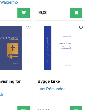
il Walgermo
99,00
visning for
Bygge kirke
Lars Råmunddal
vin