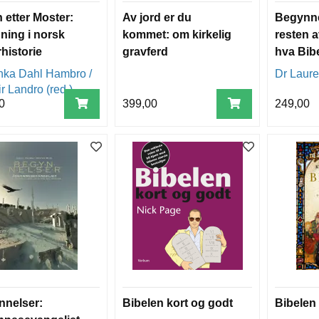
 etter Moster:
Av jord er du
Begynn
ning i norsk
kommet: om kirkelig
resten a
rhistorie
gravferd
hva Bib
fortelli
nka Dahl Hambro /
Dr Laure
handler
r Landro (red.)
0
399,00
249,00
nelser:
Bibelen kort og godt
Bibelen 