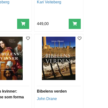
teberg
Kari Veiteberg
449,00
s kvinner:
Bibelens verden
ene som forma
John Drane