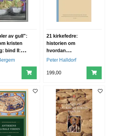
er av gull":
21 kirkefedre:
om kristen
historien om
: bind II:
hvordan
 å utøve
kristendommen ble
Bergem
Peter Halldorf
rg
utformet
199,00