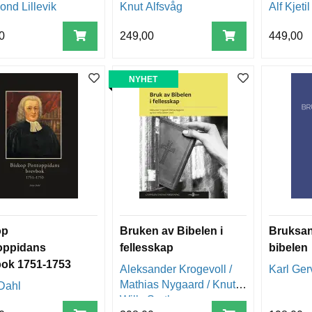
 balansert
nd Lillevik
Knut Alfsvåg
Alf Kjet
ill fortsatt
g?
0
249,00
449,00
NYHET
op
Bruken av Bibelen i
Bruksan
oppidans
fellesskap
bibelen
ok 1751-1753
Aleksander Krogevoll /
Karl Ger
Mathias Nygaard / Knut-
Dahl
Willy Sæther