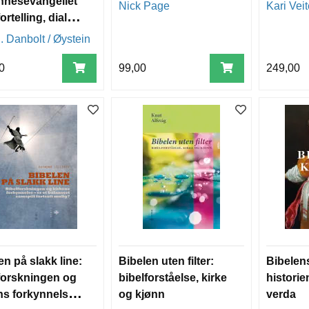
nnesevangeliet
Nick Page
Kari Vei
ortelling, dialog
ama -
. Danbolt / Øystein
undet
0
99,00
249,00
en på slakk line:
Bibelen uten filter:
Bibelen
forskningen og
bibelforståelse, kirke
histori
ns forkynnelse -
og kjønn
verda