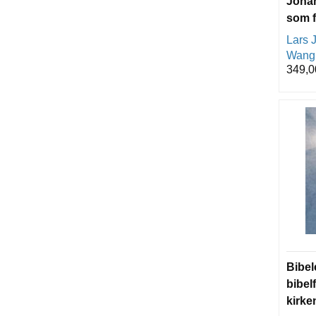
Joha
som f
og dr
Lars J
innb
Wang
349,0
Bibel
bibel
kirke