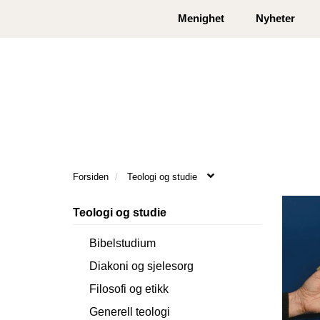
|
|
Kontakt oss
Åpningstider
Logg inn eller
Menighet
Nyheter
Forsiden
Teologi og studie
Teologi og studie
Bibelstudium
Diakoni og sjelesorg
Filosofi og etikk
Generell teologi