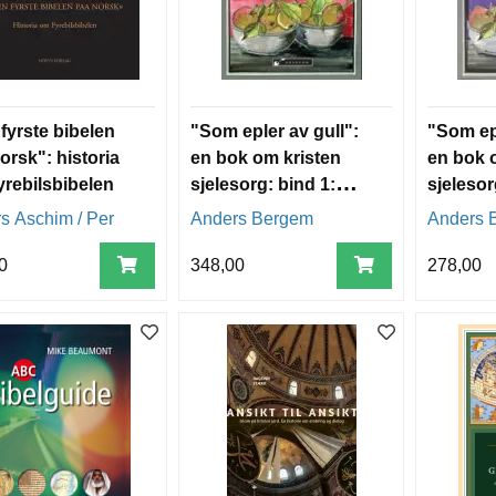
fyrste bibelen
"Som epler av gull":
"Som epl
orsk": historia
en bok om kristen
en bok 
rebilsbibelen
sjelesorg: bind 1:
sjelesorg
sjelesorgens
kunsten
s Aschim / Per
Anders Bergem
Anders 
prinsipielle grunnlag
sjeleso
og egenart
0
348,00
278,00