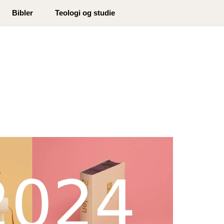
0
Bibler
Teologi og studie
Min side
Infosenter
Favoritter