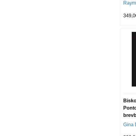
er et
Raymo
samsp
muli
349,0
Bisk
Pont
brevb
Gina 