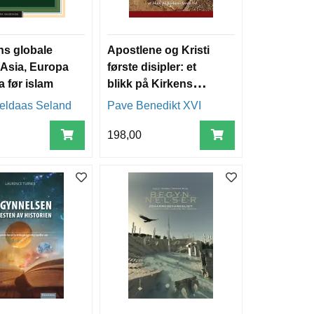
ns globale
Apostlene og Kristi
 Asia, Europa
første disipler: et
a før islam
blikk på Kirkens
første tid
Heldaas Seland
Pave Benedikt XVI
198,00