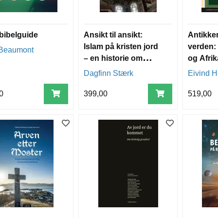
bibelguide
Ansikt til ansikt:
Antikke
Islam på kristen jord
verden:
 Beaumont
– en historie om
og Afrik
erobring og dialog
Dagfinn Stærk
Eivind 
0
399,00
519,00