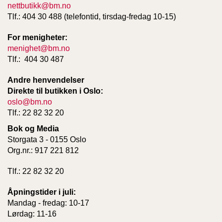
nettbutikk@bm.no
U
Tlf.: 404 30 488 (telefontid, tirsdag-fredag 10-15)
L
For menigheter:
menighet@bm.no
Tlf.: 404 30 487
Andre henvendelser
Direkte til butikken i Oslo:
oslo@bm.no
Tlf.: 22 82 32 20
Bok og Media
Storgata 3 - 0155 Oslo
Org.nr.: 917 221 812
Tlf.: 22 82 32 20
Åpningstider i juli:
Mandag - fredag: 10-17
Lørdag: 11-16