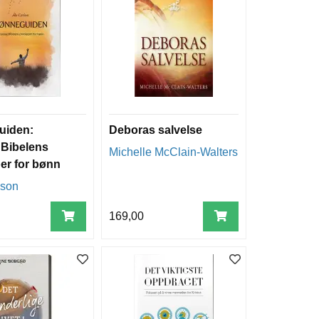
uiden:
Deboras salvelse
Bibelens
Michelle McClain-Walters
per for bønn
lson
169,00