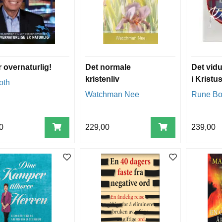
r overnaturlig!
Det normale
Det vidu
kristenliv
i Kristu
oth
Watchman Nee
Rune Bo
0
229,00
239,00