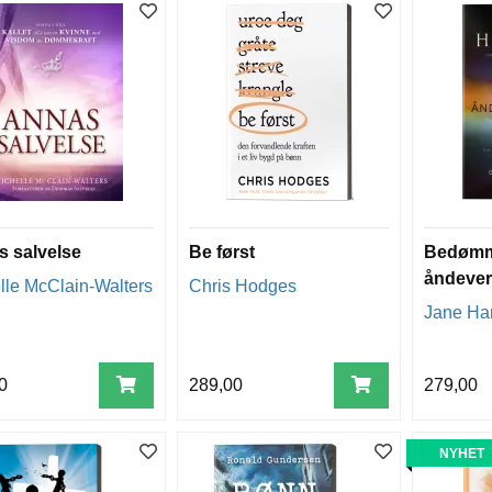
 salvelse
Be først
Bedøm
åndeve
lle McClain-Walters
Chris Hodges
Jane H
0
289,00
279,00
NYHET