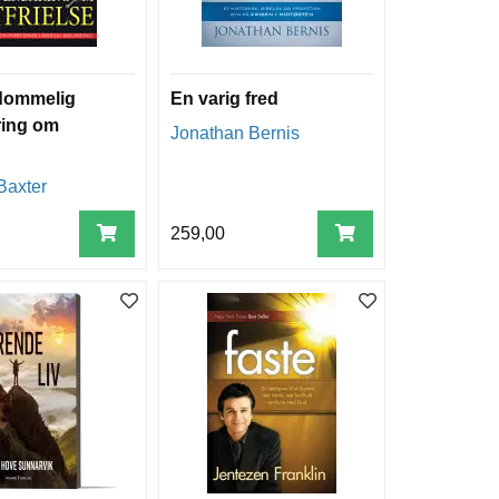
dommelig
En varig fred
ring om
Jonathan Bernis
Baxter
259,00