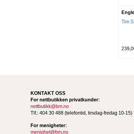
Engl
Tim S
239,0
KONTAKT OSS
For nettbutikken privatkunder:
nettbutikk@bm.no
Tlf.: 404 30 488 (telefontid, tirsdag-fredag 10-15)
For menigheter:
menighet@bm.no