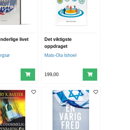
nderlige livet
Det viktigste
s
oppdraget
rgsø
Mats-Ola Ishoel
199,00