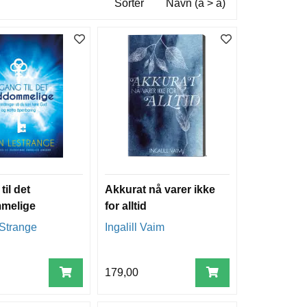
Sorter
Navn (a > å)
il det
Akkurat nå varer ikke
melige
for alltid
Strange
Ingalill Vaim
179,00