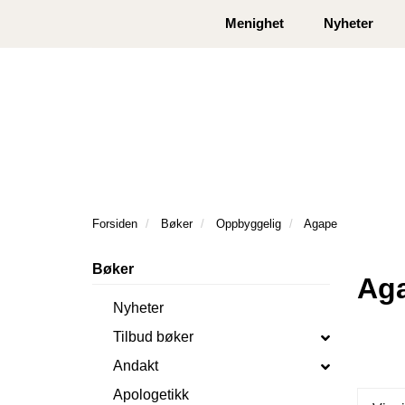
|
|
Kontakt oss
Åpningstider
Logg inn eller
Menighet
Nyheter
Forsiden
Bøker
Oppbyggelig
Agape
Bøker
Ag
Nyheter
Tilbud bøker
Andakt
Apologetikk