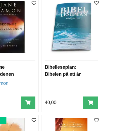
me
Bibelleseplan:
rdenen
Bibelen på ett år
amon
40,00