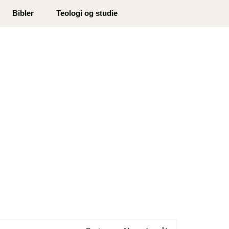
0
Bibler
Teologi og studie
Min side
Infosenter
Favoritter