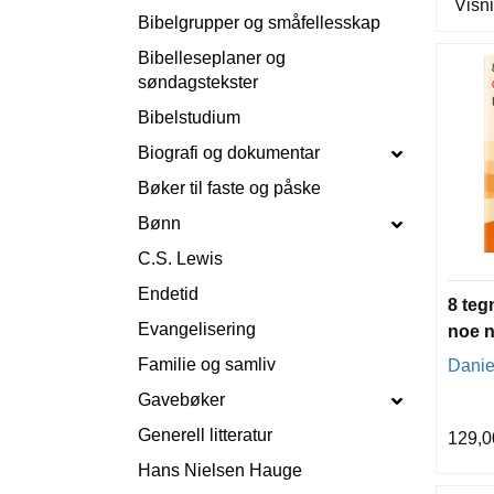
Visni
Bibelgrupper og småfellesskap
Bibelleseplaner og
søndagstekster
Bibelstudium
Biografi og dokumentar
Bøker til faste og påske
Bønn
C.S. Lewis
Endetid
8 teg
Evangelisering
noe ny
Familie og samliv
Danie
Gavebøker
Generell litteratur
129,0
Hans Nielsen Hauge