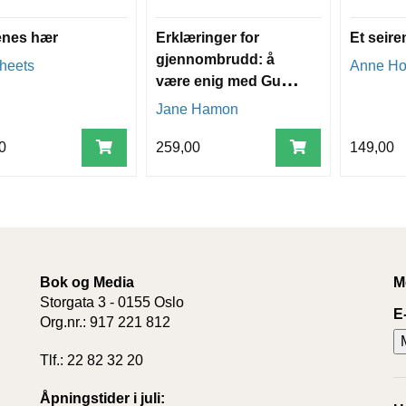
enes hær
Erklæringer for
Et seire
gjennombrudd: å
heets
Anne Ho
være enig med Guds
stemme
Jane Hamon
0
259,00
149,00
Bok og Media
M
Storgata 3 - 0155 Oslo
E
Org.nr.: 917 221 812
Tlf.: 22 82 32 20
Åpningstider i juli: