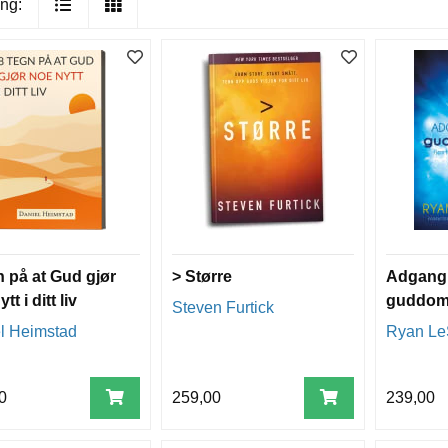
ng:
n på at Gud gjør
> Større
Adgang t
tt i ditt liv
guddom
Steven Furtick
l Heimstad
Ryan Le
0
259,00
239,00