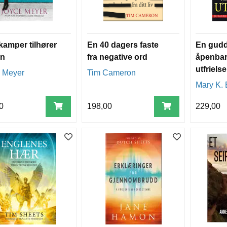
kamper tilhører
En 40 dagers faste
En gud
en
fra negative ord
åpenba
utfrielse
 Meyer
Tim Cameron
Mary K. 
0
198,00
229,00