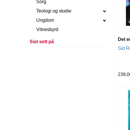
Sorg
Teologi og studie
Ungdom
Vitnesbyrd
Det e
Sist sett på
Sid R
239,0