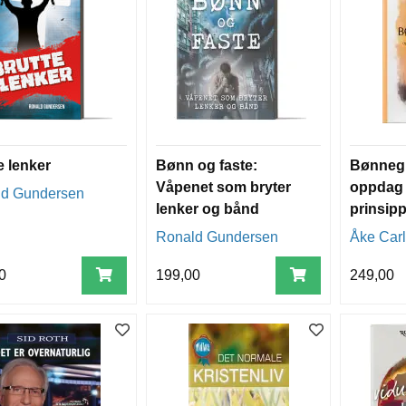
e lenker
Bønn og faste:
Bønneg
Våpenet som bryter
oppdag 
d Gundersen
lenker og bånd
prinsip
Ronald Gundersen
Åke Car
0
199,00
249,00