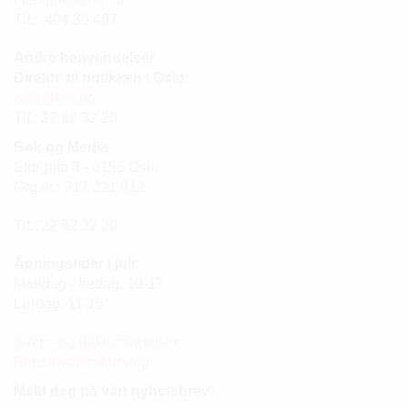
E
Tlf.: 404 30 487
N
I
G
Andre henvendelser
H
Direkte til butikken i Oslo:
E
oslo@bm.no
T
Tlf.: 22 82 32 20
Bok og Media
Storgata 3 - 0155 Oslo
N
Org.nr.: 917 221 812
Y
H
E
Tlf.: 22 82 32 20
T
E
Åpningstider i juli:
R
Mandag - fredag: 10-17
Lørdag: 11-16
T
Salgs- og fraktbetingelser
I
Personvernerklæring
L
B
Meld deg på vårt nyhetsbrev:
U