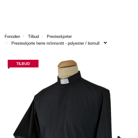
l
l
g
e
e
g
T
n
n
l
I
a
a
e
L
v
v
n
B
Forsiden
Tilbud
Presteskjorter
i
i
a
A
Presteskjorte herre m/innsnitt - polyester / bomull
g
g
v
K
a
a
E
i
T
t
t
g
I
TILBUD
i
i
a
L
o
o
t
F
n
n
i
O
o
R
n
S
I
D
E
N
M