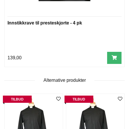
T
E
O
L
Innstikkrave til presteskjorte - 4 pk
O
G
I
O
G
S
139,00
T
U
D
I
E
Alternative produkter
TILBUD
TILBUD