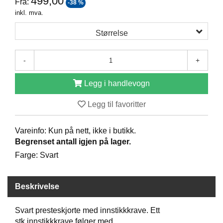
499,00
Fra:
-38 %
D
inkl. mva.
Størrelse
B
Ø
-
+
K
E
R
Legg i handlevogn
Legg til favoritter
B
A
Vareinfo: Kun på nett, ikke i butikk.
R
Begrenset antall igjen på lager.
N
Farge: Svart
G
Beskrivelse
A
V
E
Svart presteskjorte med innstikkkrave. Ett
R
stk innstikkkrave følger med.