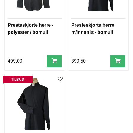
Presteskjorte herre -
Presteskjorte herre
polyester / bomull
m/innsnitt - bomull
499,00
399,50
TILBUD