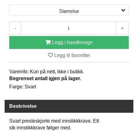
D
Størrelse
B
-
+
Ø
K
Legg i handlevogn
E
R
Legg til favoritter
B
Vareinfo: Kun på nett, ikke i butikk.
A
Begrenset antall igjen på lager.
R
Farge: Svart
N
Beskrivelse
G
A
Svart presteskjorte med innstikkkrave. Ett
V
stk innstikkkrave følger med.
E
R