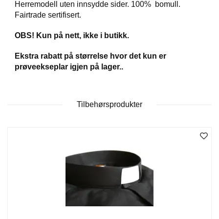
Herremodell uten innsydde sider. 100% bomull.
Fairtrade sertifisert.
W
OBS! Kun på nett, ikke i butikk.
I
L
L
Ekstra rabatt på størrelse hvor det kun er
O
prøveekseplar igjen på lager..
W
T
R
E
Tilbehørsprodukter
E
B
I
B
L
E
R