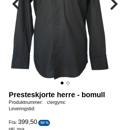
E
N
I
G
H
E
T
N
Y
H
E
T
E
R
Presteskjorte herre - bomull
Produktnummer:
clergymc
T
Leveringstid:
I
L
399,50
Fra:
-50 %
B
inkl. mva.
U