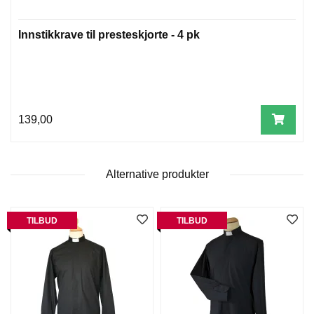
T
E
O
Innstikkrave til presteskjorte - 4 pk
L
O
G
I
O
G
139,00
S
T
U
D
Alternative produkter
I
E
TILBUD
TILBUD