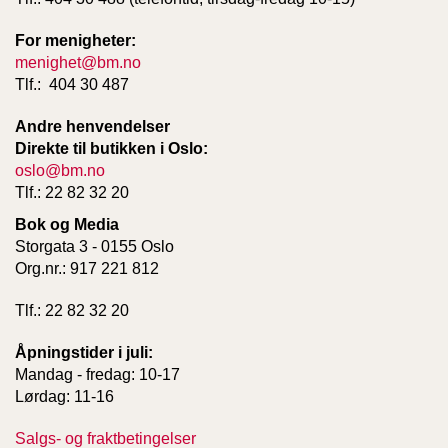
E
N
For menigheter:
I
menighet@bm.no
G
H
Tlf.: 404 30 487
E
T
Andre henvendelser
Direkte til butikken i Oslo:
oslo@bm.no
N
Tlf.: 22 82 32 20
Y
Bok og Media
H
E
Storgata 3 - 0155 Oslo
T
Org.nr.: 917 221 812
E
R
Tlf.: 22 82 32 20
Åpningstider i juli:
T
Mandag - fredag: 10-17
I
Lørdag: 11-16
L
B
Salgs- og fraktbetingelser
U