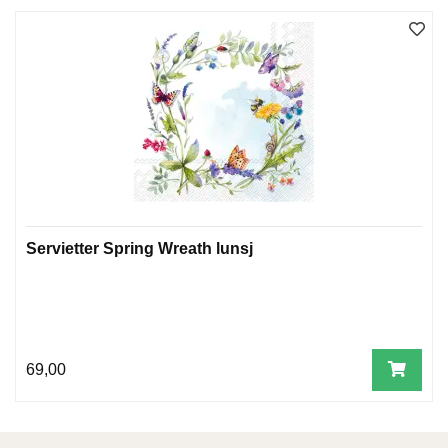
W
I
L
L
O
W
T
R
E
E
Servietter Spring Wreath lunsj
B
I
B
L
69,00
E
R