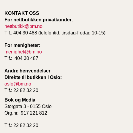
T
E
KONTAKT OSS
O
For nettbutikken privatkunder:
L
O
nettbutikk@bm.no
G
Tlf.: 404 30 488 (telefontid, tirsdag-fredag 10-15)
I
O
For menigheter:
G
menighet@bm.no
S
Tlf.: 404 30 487
T
U
Andre henvendelser
D
I
Direkte til butikken i Oslo:
E
oslo@bm.no
Tlf.: 22 82 32 20
Bok og Media
Storgata 3 - 0155 Oslo
Org.nr.: 917 221 812
Tlf.: 22 82 32 20