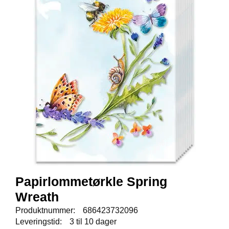
E
N
I
G
H
E
T
N
Y
H
E
T
E
R
Papirlommetørkle Spring
T
Wreath
I
L
Produktnummer:
686423732096
B
Leveringstid:
3 til 10 dager
U