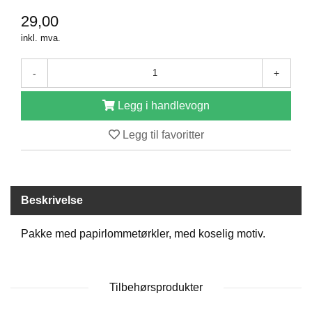
D
29,00
inkl. mva.
B
-
+
Ø
K
E
Legg i handlevogn
R
Legg til favoritter
B
A
R
Beskrivelse
N
Pakke med papirlommetørkler, med koselig motiv.
G
A
V
Tilbehørsprodukter
E
R