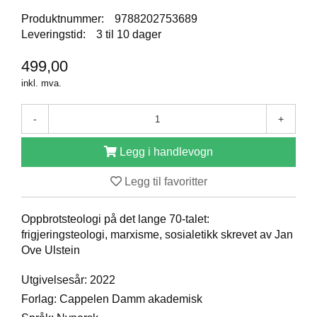
D
Produktnummer:
9788202753689
Leveringstid:
3 til 10 dager
B
499,00
Ø
inkl. mva.
K
E
R
-
+
Legg i handlevogn
B
A
Legg til favoritter
R
N
Oppbrotsteologi på det lange 70-talet:
frigjeringsteologi, marxisme, sosialetikk skrevet av Jan
Ove Ulstein
G
A
Utgivelsesår: 2022
V
E
Forlag: Cappelen Damm akademisk
R