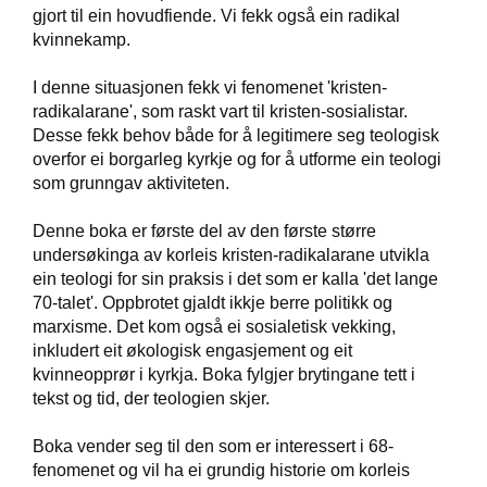
T
gjort til ein hovudfiende. Vi fekk også ein radikal
E
kvinnekamp.
O
L
I denne situasjonen fekk vi fenomenet 'kristen-
O
radikalarane', som raskt vart til kristen-sosialistar.
G
Desse fekk behov både for å legitimere seg teologisk
I
O
overfor ei borgarleg kyrkje og for å utforme ein teologi
G
som grunngav aktiviteten.
S
T
Denne boka er første del av den første større
U
undersøkinga av korleis kristen-radikalarane utvikla
D
ein teologi for sin praksis i det som er kalla 'det lange
I
E
70-talet'. Oppbrotet gjaldt ikkje berre politikk og
marxisme. Det kom også ei sosialetisk vekking,
inkludert eit økologisk engasjement og eit
kvinneopprør i kyrkja. Boka fylgjer brytingane tett i
tekst og tid, der teologien skjer.
Boka vender seg til den som er interessert i 68-
fenomenet og vil ha ei grundig historie om korleis