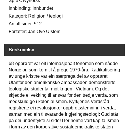
Språk: Nynorsk
Innbinding: Innbundet
W
Kategori: Religion / teologi
I
Antall sider: 512
L
Forfatter: Jan Ove Ulstein
L
O
W
T
Beskrivelse
R
E
68-opprøret var eit internasjonalt fenomen som nådde
E
Norge og som kom til å prege 1970-åra. Radikalisering
av unge kristne var ein særprega del av opprøret.
Utanfor den amerikanske ambassaden demonstrerte
B
teologiske studentar mot krigen i Vietnam. Og det
I
skjedde ei vekking til ansvar for den tredje verda, som
B
L
medskuldige i kolonialismen. Kyrkjenes Verdsråd
E
registrerte ei revolusjonær oppbrotsstemning i verda,
R
saman med ein tilsvarande frigjeringsteologi: Gud står
på dei undertrykte si side! Her heime vart kapitalismen
i form av den korporative sosialdemokratiske staten