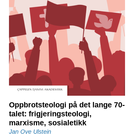
E
N
I
G
H
E
T
N
Y
H
E
T
E
R
Oppbrotsteologi på det lange 70-
T
talet: frigjeringsteologi,
I
marxisme, sosialetikk
L
B
Jan Ove Ulstein
U