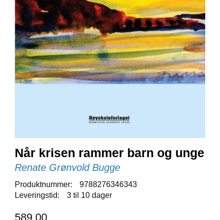
E
N
I
G
H
E
T
N
Y
H
E
T
E
R
Når krisen rammer barn og unge
Renate Grønvold Bugge
T
Produktnummer:
9788276346343
I
Leveringstid:
3 til 10 dager
L
B
589,00
U