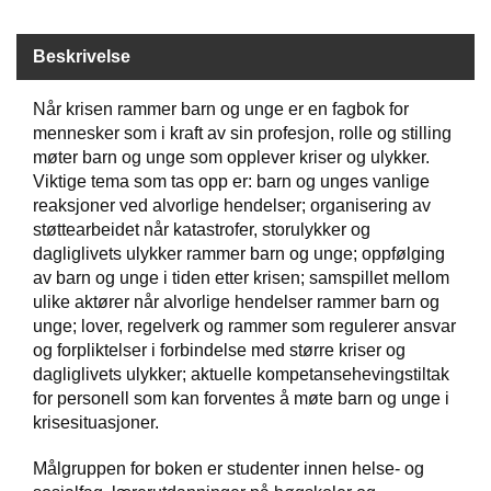
Beskrivelse
W
I
L
Når krisen rammer barn og unge er en fagbok for
L
mennesker som i kraft av sin profesjon, rolle og stilling
O
møter barn og unge som opplever kriser og ulykker.
W
Viktige tema som tas opp er: barn og unges vanlige
T
reaksjoner ved alvorlige hendelser; organisering av
R
E
støttearbeidet når katastrofer, storulykker og
E
dagliglivets ulykker rammer barn og unge; oppfølging
av barn og unge i tiden etter krisen; samspillet mellom
ulike aktører når alvorlige hendelser rammer barn og
B
unge; lover, regelverk og rammer som regulerer ansvar
I
og forpliktelser i forbindelse med større kriser og
B
dagliglivets ulykker; aktuelle kompetansehevingstiltak
L
for personell som kan forventes å møte barn og unge i
E
krisesituasjoner.
R
Målgruppen for boken er studenter innen helse- og