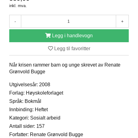
D
inkl. mva.
-
+
B
Ø
Legg i handlevogn
K
E
Legg til favoritter
R
Når krisen rammer barn og unge skrevet av Renate
B
Grønvold Bugge
A
R
Utgivelsesår: 2008
N
Forlag: Høyskoleforlaget
Språk: Bokmål
Innbinding: Heftet
G
A
Kategori: Sosialt arbeid
V
Antall sider: 157
E
R
Forfatter: Renate Grønvold Bugge