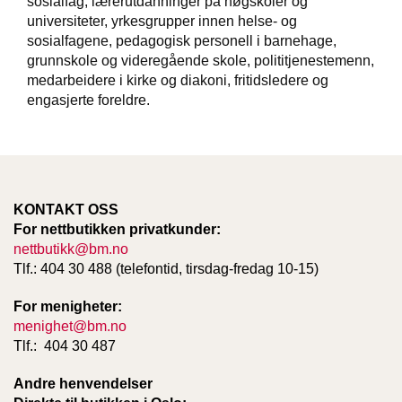
sosialfag, lærerutdanninger på høgskoler og
T
universiteter, yrkesgrupper innen helse- og
E
sosialfagene, pedagogisk personell i barnehage,
O
grunnskole og videregående skole, polititjenestemenn,
L
O
medarbeidere i kirke og diakoni, fritidsledere og
G
engasjerte foreldre.
I
O
G
S
T
U
KONTAKT OSS
D
For nettbutikken privatkunder:
I
E
nettbutikk@bm.no
Tlf.: 404 30 488 (telefontid, tirsdag-fredag 10-15)
For menigheter:
menighet@bm.no
Tlf.: 404 30 487
Andre henvendelser