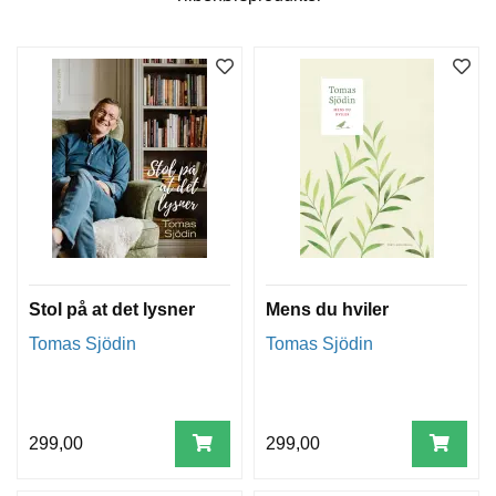
T
E
O
L
O
G
I
O
G
S
T
U
D
I
E
Stol på at det lysner
Mens du hviler
Tomas Sjödin
Tomas Sjödin
299,00
299,00