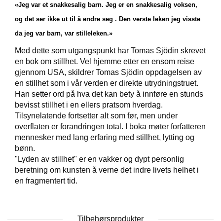
«Jeg var et snakkesalig barn. Jeg er en snakkesalig voksen,
og det ser ikke ut til å endre seg . Den verste leken jeg visste
W
da jeg var barn, var stilleleken.»
I
L
Med dette som utgangspunkt har Tomas Sjödin skrevet
L
en bok om stillhet. Vel hjemme etter en ensom reise
O
gjennom USA, skildrer Tomas Sjödin oppdagelsen av
W
en stillhet som i vår verden er direkte utrydningstruet.
T
R
Han setter ord på hva det kan bety å innføre en stunds
E
bevisst stillhet i en ellers pratsom hverdag.
E
Tilsynelatende fortsetter alt som før, men under
overflaten er forandringen total. I boka møter forfatteren
mennesker med lang erfaring med stillhet, lytting og
B
bønn.
I
"Lyden av stillhet" er en vakker og dypt personlig
B
beretning om kunsten å verne det indre livets helhet i
L
en fragmentert tid.
E
R
Tilbehørsprodukter