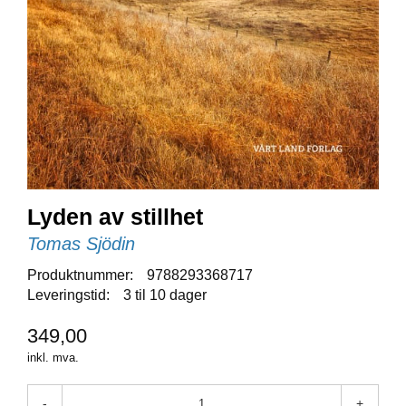
E
N
I
G
H
E
T
N
Y
H
Lyden av stillhet
E
T
Tomas Sjödin
E
R
Produktnummer:
9788293368717
Leveringstid:
3 til 10 dager
349,00
T
I
inkl. mva.
L
B
-
+
U