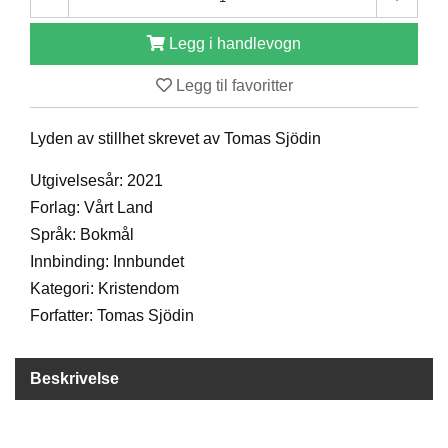
D
Legg i handlevogn
Legg til favoritter
B
Ø
K
Lyden av stillhet skrevet av Tomas Sjödin
E
R
Utgivelsesår: 2021
Forlag: Vårt Land
B
Språk: Bokmål
A
Innbinding: Innbundet
R
Kategori: Kristendom
N
Forfatter: Tomas Sjödin
G
A
Beskrivelse
V
E
R