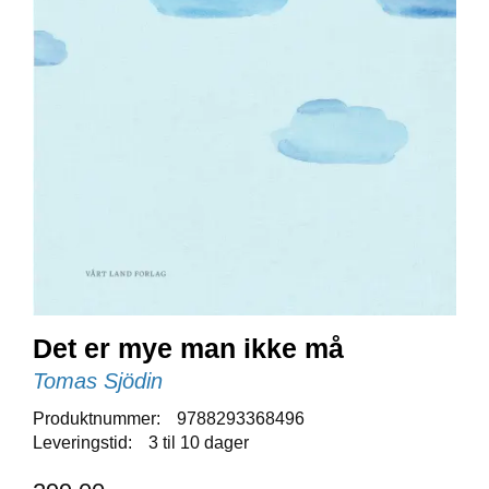
E
N
I
G
H
E
T
N
Y
H
E
T
E
R
Det er mye man ikke må
Tomas Sjödin
T
Produktnummer:
9788293368496
I
Leveringstid:
3 til 10 dager
L
B
U