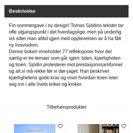
Beskrivelse
W
I
Fin sommergave i ny design! Tomas Sjödins tekster tar
L
ofte utgangspunkt i det hverdagslige, men på underlig
L
vis sitter man alltid igjen med opplevelsen av å ha fått
O
W
ny livsvisdom.
T
Denne boken inneholder 77 refleksjoner hvor det
R
særlig er tre temaer som går igjen: tiden, kjærligheten
E
og troen. Sjödin protesterer mot prestasjonssamfunnet
E
og alt vi må rekke før vi dør-jaget. Han beskriver
kjærlighetens gode krav og viser hvordan troen leter
seg inn i alle livets kriker og kroker.
B
I
B
L
Tilbehørsprodukter
E
R