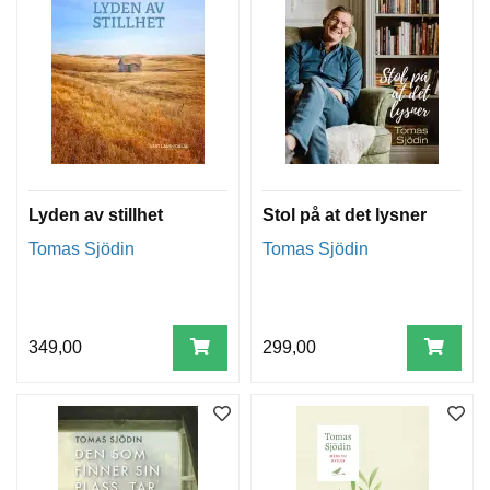
T
E
O
L
O
G
I
O
G
S
Lyden av stillhet
Stol på at det lysner
T
U
Tomas Sjödin
Tomas Sjödin
D
I
E
349,00
299,00