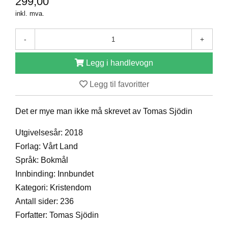
299,00
D
inkl. mva.
-
+
B
Ø
Legg i handlevogn
K
E
R
Legg til favoritter
Det er mye man ikke må skrevet av Tomas Sjödin
B
A
Utgivelsesår: 2018
R
Forlag: Vårt Land
N
Språk: Bokmål
Innbinding: Innbundet
G
Kategori: Kristendom
A
Antall sider: 236
V
E
Forfatter: Tomas Sjödin
R