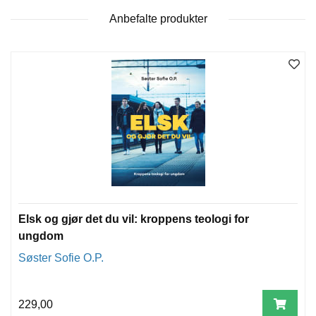
T
Anbefalte produkter
E
O
L
O
G
I
O
G
S
T
U
D
I
E
Elsk og gjør det du vil: kroppens teologi for
ungdom
Søster Sofie O.P.
229,00