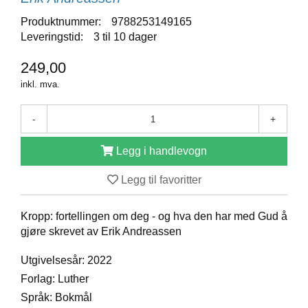
D
Produktnummer:
9788253149165
Leveringstid:
3 til 10 dager
B
249,00
Ø
inkl. mva.
K
E
R
-
+
Legg i handlevogn
B
A
Legg til favoritter
R
N
Kropp: fortellingen om deg - og hva den har med Gud å
gjøre skrevet av Erik Andreassen
G
A
Utgivelsesår: 2022
V
Forlag: Luther
E
Språk: Bokmål
R