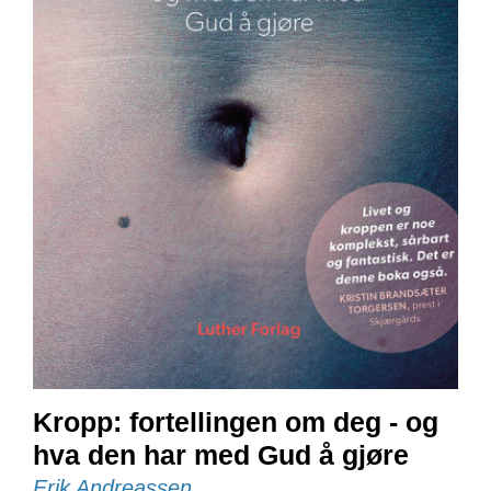
E
N
I
G
H
E
T
N
Y
H
E
T
E
R
T
Kropp: fortellingen om deg - og
I
L
hva den har med Gud å gjøre
B
Erik Andreassen
U