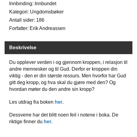
Innbinding: Innbundet
Kategori: Ungdomsbøker
W
Antall sider: 186
I
Forfatter: Erik Andreassen
L
L
O
W
Beskrivelse
T
R
Du opplever verden i og gjennom kroppen, i relasjon til
E
andre mennesker og til Gud. Derfor er kroppen din
E
viktig - den er din største ressurs. Men hvorfor har Gud
gitt deg kropp, og hva skal du gjøre med den? Og
hvordan møter du den andre sin kropp?
B
I
B
Les utdrag fra boken
her
.
L
E
Dessverre har det blitt noen feil i notene i boka. De
R
riktige finner du
her
.