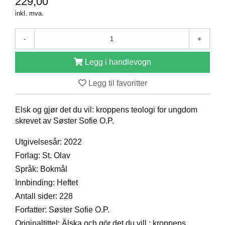
229,00
D
inkl. mva.
-
+
B
Ø
Legg i handlevogn
K
E
R
Legg til favoritter
Elsk og gjør det du vil: kroppens teologi for ungdom
B
skrevet av Søster Sofie O.P.
A
R
Utgivelsesår: 2022
N
Forlag: St. Olav
Språk: Bokmål
G
Innbinding: Heftet
A
Antall sider: 228
V
E
Forfatter: Søster Sofie O.P.
R
Originaltittel: Älska och gör det du vill : kroppens