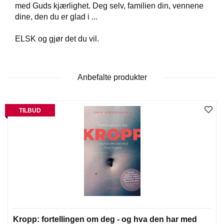
T
med Guds kjærlighet. Deg selv, familien din, vennene
E
dine, den du er glad i ...
O
L
ELSK og gjør det du vil.
O
G
I
O
Anbefalte produkter
G
S
T
U
TILBUD
D
I
E
Kropp: fortellingen om deg - og hva den har med