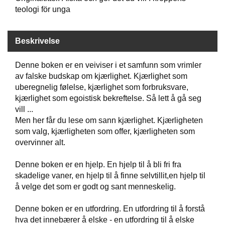
teologi för unga
W
I
Beskrivelse
L
L
Denne boken er en veiviser i et samfunn som vrimler
O
W
av falske budskap om kjærlighet. Kjærlighet som
T
uberegnelig følelse, kjærlighet som forbruksvare,
R
kjærlighet som egoistisk bekreftelse. Så lett å gå seg
E
vill ...
E
Men her får du lese om sann kjærlighet. Kjærligheten
som valg, kjærligheten som offer, kjærligheten som
overvinner alt.
B
I
Denne boken er en hjelp. En hjelp til å bli fri fra
B
skadelige vaner, en hjelp til å finne selvtillit,en hjelp til
L
E
å velge det som er godt og sant menneskelig.
R
Denne boken er en utfordring. En utfordring til å forstå
hva det innebærer å elske - en utfordring til å elske