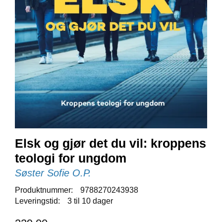
E
N
I
G
H
E
T
N
Y
H
E
T
E
Elsk og gjør det du vil: kroppens
R
teologi for ungdom
Søster Sofie O.P.
T
Produktnummer:
9788270243938
I
Leveringstid:
3 til 10 dager
L
B
U