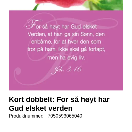
E
N
I
G
H
E
T
N
Y
H
E
T
E
R
Kort dobbelt: For så høyt har
Gud elsket verden
T
I
Produktnummer:
7050593065040
L
B
U