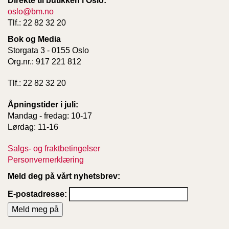
Direkte til butikken i Oslo:
oslo@bm.no
Tlf.: 22 82 32 20
W
I
Bok og Media
L
Storgata 3 - 0155 Oslo
L
Org.nr.: 917 221 812
O
W
Tlf.: 22 82 32 20
T
R
Åpningstider i juli:
E
E
Mandag - fredag: 10-17
Lørdag: 11-16
Salgs- og fraktbetingelser
B
Personvernerklæring
I
B
Meld deg på vårt nyhetsbrev:
L
E
E-postadresse:
R