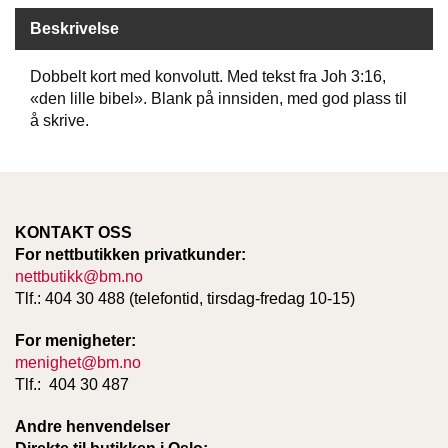
D
Beskrivelse
Dobbelt kort med konvolutt. Med tekst fra Joh 3:16,
B
«den lille bibel». Blank på innsiden, med god plass til
Ø
å skrive.
K
E
R
B
KONTAKT OSS
A
For nettbutikken privatkunder:
R
nettbutikk@bm.no
N
Tlf.: 404 30 488 (telefontid, tirsdag-fredag 10-15)
For menigheter:
G
menighet@bm.no
A
Tlf.: 404 30 487
V
E
Andre henvendelser
R