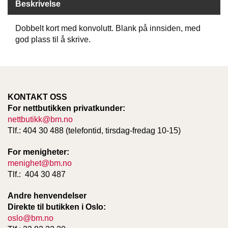
Beskrivelse
D
Dobbelt kort med konvolutt. Blank på innsiden, med
god plass til å skrive.
B
Ø
K
E
R
KONTAKT OSS
For nettbutikken privatkunder:
B
nettbutikk@bm.no
A
Tlf.: 404 30 488 (telefontid, tirsdag-fredag 10-15)
R
N
For menigheter:
menighet@bm.no
Tlf.: 404 30 487
G
A
Andre henvendelser
V
Direkte til butikken i Oslo:
E
oslo@bm.no
R