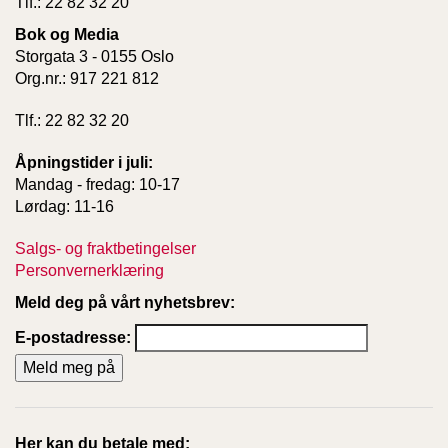
Tlf.: 22 82 32 20
Bok og Media
W
Storgata 3 - 0155 Oslo
I
Org.nr.: 917 221 812
L
L
Tlf.: 22 82 32 20
O
W
Åpningstider i juli:
T
Mandag - fredag: 10-17
R
Lørdag: 11-16
E
E
Salgs- og fraktbetingelser
Personvernerklæring
B
Meld deg på vårt nyhetsbrev:
I
B
E-postadresse:
L
E
R
Her kan du betale med: