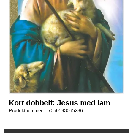
E
N
I
G
H
E
T
N
Y
H
E
T
E
R
Kort dobbelt: Jesus med lam
T
Produktnummer:
7050593065286
I
L
B
U