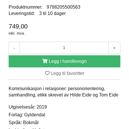
D
Produktnummer:
9788205500563
Leveringstid:
3 til 10 dager
749,00
B
Ø
inkl. mva.
K
E
R
-
+
Legg i handlevogn
B
A
Legg til favoritter
R
N
Kommunikasjon i relasjoner: personorientering,
samhandling, etikk skrevet av Hilde Eide og Tom Eide
G
Utgivelsesår: 2019
A
V
Forlag: Gyldendal
E
Språk: Bokmål
R