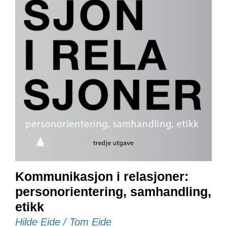
E
N
I
G
H
E
T
N
Y
H
E
T
E
R
Kommunikasjon i relasjoner:
T
personorientering, samhandling,
I
etikk
L
B
Hilde Eide / Tom Eide
U