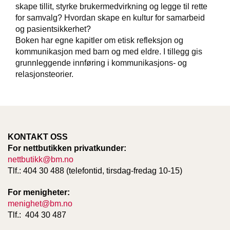
T
skape tillit, styrke brukermedvirkning og legge til rette
E
for samvalg? Hvordan skape en kultur for samarbeid
O
og pasientsikkerhet?
L
Boken har egne kapitler om etisk refleksjon og
O
kommunikasjon med barn og med eldre. I tillegg gis
G
grunnleggende innføring i kommunikasjons- og
I
relasjonsteorier.
O
G
S
T
U
D
I
KONTAKT OSS
E
For nettbutikken privatkunder:
nettbutikk@bm.no
Tlf.: 404 30 488 (telefontid, tirsdag-fredag 10-15)
For menigheter:
menighet@bm.no
Tlf.: 404 30 487