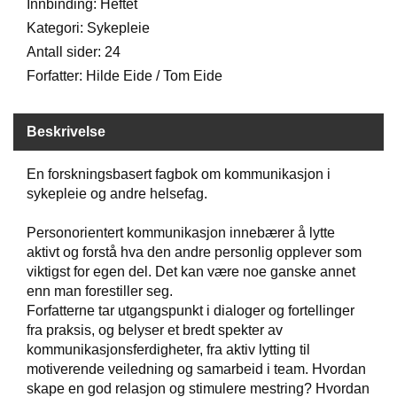
Innbinding: Heftet
Kategori: Sykepleie
W
Antall sider: 24
I
Forfatter: Hilde Eide / Tom Eide
L
L
O
Beskrivelse
W
T
R
En forskningsbasert fagbok om kommunikasjon i
E
sykepleie og andre helsefag.
E
Personorientert kommunikasjon innebærer å lytte
aktivt og forstå hva den andre personlig opplever som
B
viktigst for egen del. Det kan være noe ganske annet
I
enn man forestiller seg.
B
Forfatterne tar utgangspunkt i dialoger og fortellinger
L
E
fra praksis, og belyser et bredt spekter av
R
kommunikasjonsferdigheter, fra aktiv lytting til
motiverende veiledning og samarbeid i team. Hvordan
skape en god relasjon og stimulere mestring? Hvordan