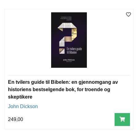
T
E
O
L
O
G
I
O
G
S
T
U
D
I
En tvilers guide til Bibelen: en gjennomgang av
E
historiens bestselgende bok, for troende og
skeptikere
John Dickson
249,00