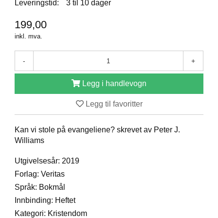
Leveringstid:
3 til 10 dager
D
199,00
inkl. mva.
B
Ø
K
-
+
E
R
Legg i handlevogn
Legg til favoritter
B
A
Kan vi stole på evangeliene? skrevet av Peter J.
R
Williams
N
Utgivelsesår: 2019
Forlag: Veritas
G
A
Språk: Bokmål
V
Innbinding: Heftet
E
R
Kategori: Kristendom