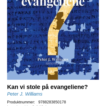
E
N
I
G
H
E
T
N
Y
H
E
T
E
R
Kan vi stole på evangeliene?
T
I
Peter J. Williams
L
B
Produktnummer:
9788283850178
U