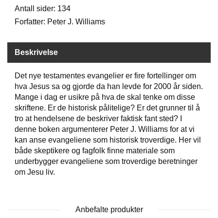
Antall sider: 134
Forfatter: Peter J. Williams
W
I
L
Beskrivelse
L
O
W
Det nye testamentes evangelier er fire fortellinger om
T
hva Jesus sa og gjorde da han levde for 2000 år siden.
R
Mange i dag er usikre på hva de skal tenke om disse
E
skriftene. Er de historisk pålitelige? Er det grunner til å
E
tro at hendelsene de beskriver faktisk fant sted? I
denne boken argumenterer Peter J. Williams for at vi
kan anse evangeliene som historisk troverdige. Her vil
B
både skeptikere og fagfolk finne materiale som
I
underbygger evangeliene som troverdige beretninger
B
L
om Jesu liv.
E
R
Anbefalte produkter