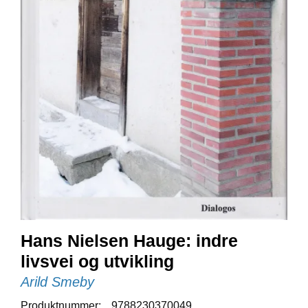
E
N
I
G
H
E
T
N
Y
H
E
T
E
R
Hans Nielsen Hauge: indre
T
livsvei og utvikling
I
Arild Smeby
L
B
Produktnummer:
9788230370049
U