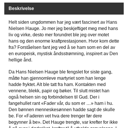
Beskrivelse
W
I
Helt siden ungdommen har jeg vært fascinert av Hans
L
Nielsen Hauge. Jo mer jeg beskjeftiget meg med hans
L
liv og virke, desto mer forundret ble jeg over motet
O
hans og den enorme kraftprestasjonen. Hvor kom dette
W
fra? Forståelsen fant jeg ved å se ham som en del av
T
en europeisk, mystisk åndsstrømning, inspirert av Den
R
E
hellige ånd.
E
Da Hans Nielsen Hauge ble fengslet for siste gang,
måtte han gjennomleve martyriet som han lenge
B
hadde fryktet. Alt ble tatt fra ham. Kontakten med
I
vennene, blekk, papir og bøker. Til slutt mistet han
B
også helsen sin og forbindelsen til Gud. Der i
L
fangehullet rant «Fader vår, du som er …» ham i hu.
E
Den bønnen menneskesønnen hadde sagt de skulle
R
be. For «Faderen vet hva dere trenger før dere
begynner å be». Det Hauge trengte, var krefter for ikke