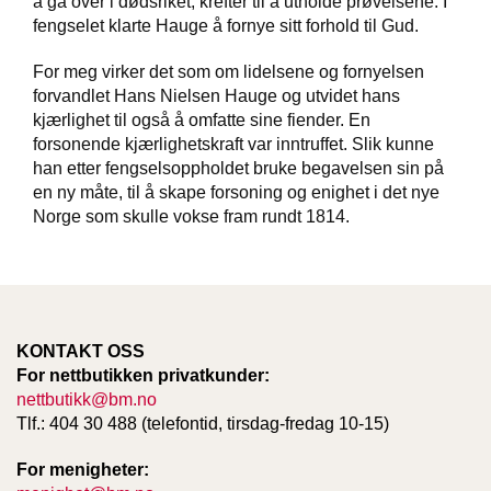
å gå over i dødsriket, krefter til å utholde prøvelsene. I
T
fengselet klarte Hauge å fornye sitt forhold til Gud.
E
O
For meg virker det som om lidelsene og fornyelsen
L
O
forvandlet Hans Nielsen Hauge og utvidet hans
G
kjærlighet til også å omfatte sine fiender. En
I
forsonende kjærlighetskraft var inntruffet. Slik kunne
O
han etter fengselsoppholdet bruke begavelsen sin på
G
en ny måte, til å skape forsoning og enighet i det nye
S
Norge som skulle vokse fram rundt 1814.
T
U
D
I
E
KONTAKT OSS
For nettbutikken privatkunder:
nettbutikk@bm.no
Tlf.: 404 30 488 (telefontid, tirsdag-fredag 10-15)
For menigheter: