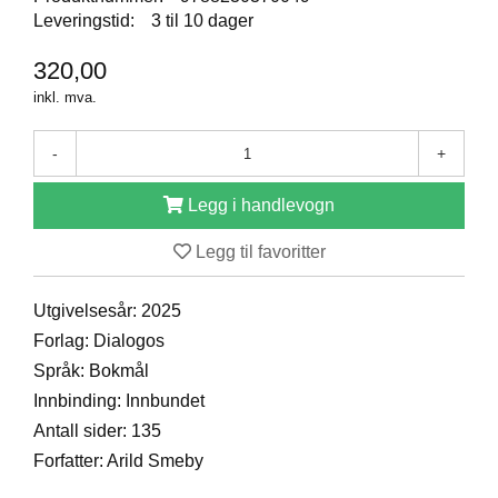
D
Leveringstid:
3 til 10 dager
320,00
B
inkl. mva.
Ø
K
-
+
E
R
Legg i handlevogn
Legg til favoritter
B
A
R
Utgivelsesår: 2025
N
Forlag: Dialogos
Språk: Bokmål
G
Innbinding: Innbundet
A
Antall sider: 135
V
Forfatter: Arild Smeby
E
R