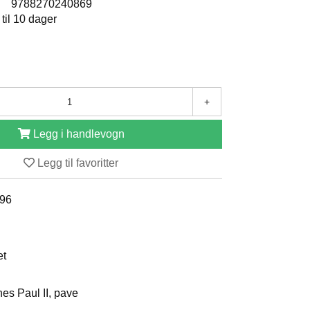
:
9788270240869
 til 10 dager
+
Legg i handlevogn
Legg til favoritter
996
et
nes Paul II, pave