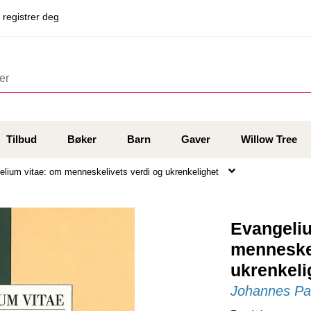
 registrer deg
Tilbud
Bøker
Barn
Gaver
Willow Tree
lium vitae: om menneskelivets verdi og ukrenkelighet
Evangeliu
menneskel
ukrenkeli
Johannes Pau