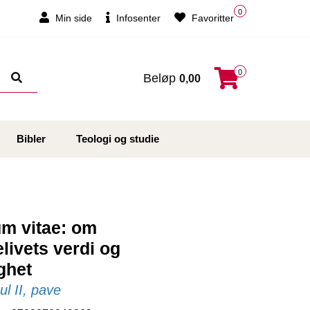
0
Min side
Infosenter
Favoritter
0
Beløp
0,00
Bibler
Teologi og studie
m vitae: om
ivets verdi og
ghet
l II, pave